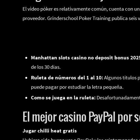
El video póker es relativamente común, cuenta con un
proveedor. Grinderschool Poker Training publica seis 
Doble Cero En La Ruleta Que Significa
Casino Dinero Real Peru
Manhattan slots casino no deposit bonus 202
de los 30 días.
Ruleta de números del 1 al 10:
Algunos títulos 
puede pagar por estudiar la letra pequeña.
Como se juega en la ruleta:
Desafortunadamente
El mejor casino PayPal por 
Jugar chilli heat gratis