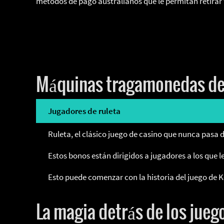
métodos de pago australianos que le permitan retirar
Mejores Juegos De Tragamonedas En Betplay
Juegos Un Casino
Bonos De Bienvenida Casino Sin Depósito
Máquinas tragamonedas de v
Jugadores de ruleta
Ruleta, el clásico juego de casino que nunca pasa
Estos bonos están dirigidos a jugadores a los que 
Esto puede comenzar con la historia del juego de 
La magia detrás de los juego