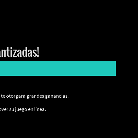
ntizadas!
 y te otorgará grandes ganancias.
ver su juego en línea.