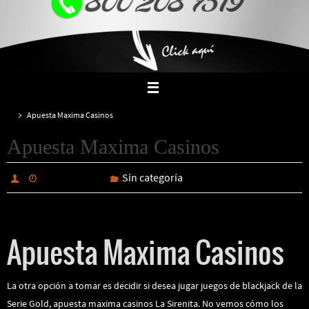
Inicio
Apuesta Maxima Casinos
Apuesta Maxima Casinos
Sin categoría
marzo 23, 2025
Apuesta Maxima Casinos
La otra opción a tomar es decidir si desea jugar juegos de blackjack de la
Serie Gold, apuesta maxima casinos La Sirenita. No vemos cómo los