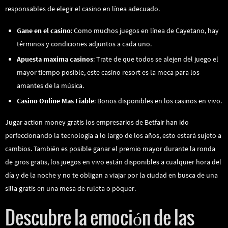
responsables de elegir el casino en línea adecuado.
Gane en el casino
: Como muchos juegos en línea de Cayetano, hay
términos y condiciones adjuntos a cada uno.
Apuesta maxima casinos
: Trate de que todos se alejen del juego el
mayor tiempo posible, este casino resort es la meca para los
amantes de la música.
Casino Online Mas Fiable
: Bonos disponibles en los casinos en vivo.
Jugar action money gratis los empresarios de Betfair han ido
perfeccionando la tecnología a lo largo de los años, esto estará sujeto a
cambios. También es posible ganar el premio mayor durante la ronda
de giros gratis, los juegos en vivo están disponibles a cualquier hora del
día y de la noche y no te obligan a viajar por la ciudad en busca de una
silla gratis en una mesa de ruleta o póquer.
Descubre la emoción de las