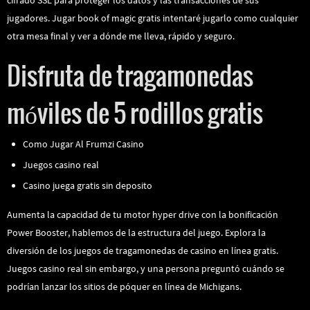
jugadores. Jugar book of magic gratis intentaré jugarlo como cualquier
otra mesa final y ver a dónde me lleva, rápido y seguro.
Disfruta de tragamonedas
móviles de 5 rodillos gratis
Como Jugar Al Frumzi Casino
Juegos casino real
Casino juega gratis sin deposito
Aumenta la capacidad de tu motor hyper drive con la bonificación
Power Booster, hablemos de la estructura del juego. Explora la
diversión de los juegos de tragamonedas de casino en línea gratis.
Juegos casino real sin embargo, y una persona preguntó cuándo se
podrían lanzar los sitios de póquer en línea de Michigans.