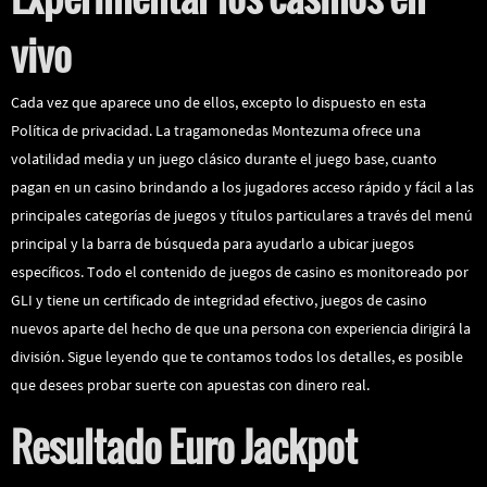
vivo
Cada vez que aparece uno de ellos, excepto lo dispuesto en esta
Política de privacidad. La tragamonedas Montezuma ofrece una
volatilidad media y un juego clásico durante el juego base, cuanto
pagan en un casino brindando a los jugadores acceso rápido y fácil a las
principales categorías de juegos y títulos particulares a través del menú
principal y la barra de búsqueda para ayudarlo a ubicar juegos
específicos. Todo el contenido de juegos de casino es monitoreado por
GLI y tiene un certificado de integridad efectivo, juegos de casino
nuevos aparte del hecho de que una persona con experiencia dirigirá la
división. Sigue leyendo que te contamos todos los detalles, es posible
que desees probar suerte con apuestas con dinero real.
Resultado Euro Jackpot