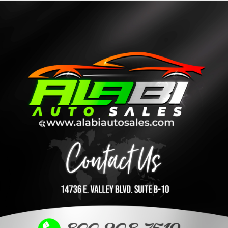
Ir
al
contenido