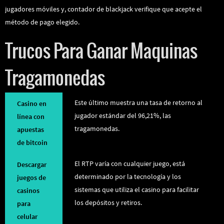
jugadores móviles y, contador de blackjack verifique que acepte el
método de pago elegido.
Trucos Para Ganar Maquinas
Tragamonedas
Este último muestra una tasa de retorno al
Casino en
jugador estándar del 96,21%, las
línea con
tragamonedas.
apuestas
de bitcoin
El RTP varía con cualquier juego, está
Descargar
determinado por la tecnología y los
juegos de
sistemas que utiliza el casino para facilitar
casinos
los depósitos y retiros.
para
celular