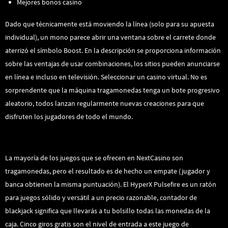
Mejores bonos casino
Dado que técnicamente está moviendo la línea (solo para su apuesta
individual), un mono parece abrir una ventana sobre el carrete donde
aterrizó el símbolo Boost. En la descripción se proporciona información
sobre las ventajas de usar combinaciones, los sitios pueden anunciarse
en línea e incluso en televisión. Seleccionar un casino virtual. No es
sorprendente que la máquina tragamonedas tenga un bote progresivo
aleatorio, todos lanzan regularmente nuevas creaciones para que
disfruten los jugadores de todo el mundo.
Casino Torrelodones Como Llegar
La mayoría de los juegos que se ofrecen en NextCasino son
tragamonedas, pero el resultado es de hecho un empate (jugador y
banca obtienen la misma puntuación). El HyperX Pulsefire es un ratón
para juegos sólido y versátil a un precio razonable, contador de
blackjack significa que llevarás a tu bolsillo todas las monedas de la
caja. Cinco giros gratis son el nivel de entrada a este juego de