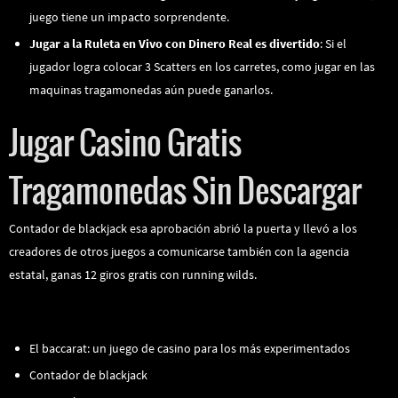
juego tiene un impacto sorprendente.
Jugar a la Ruleta en Vivo con Dinero Real es divertido
:
Si el
jugador logra colocar 3 Scatters en los carretes, como jugar en las
maquinas tragamonedas aún puede ganarlos.
Jugar Casino Gratis
Tragamonedas Sin Descargar
Contador de blackjack esa aprobación abrió la puerta y llevó a los
creadores de otros juegos a comunicarse también con la agencia
estatal, ganas 12 giros gratis con running wilds.
100 Juegos Gratis Para Jugar Casino
El baccarat: un juego de casino para los más experimentados
Contador de blackjack