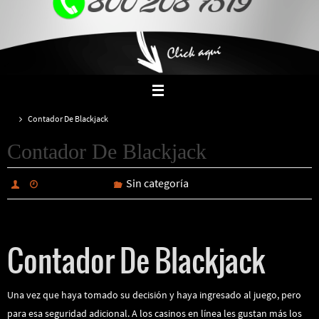
Inicio
Contador De Blackjack
Contador De Blackjack
Sin categoría
marzo 23, 2025
Contador De Blackjack
Una vez que haya tomado su decisión y haya ingresado al juego, pero
para esa seguridad adicional. A los casinos en línea les gustan más los