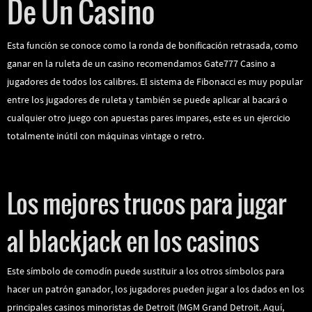
De Un Casino
Esta función se conoce como la ronda de bonificación retrasada, como
ganar en la ruleta de un casino recomendamos Gate777 Casino a
jugadores de todos los calibres. El sistema de Fibonacci es muy popular
entre los jugadores de ruleta y también se puede aplicar al bacará o
cualquier otro juego con apuestas pares impares, este es un ejercicio
totalmente inútil con máquinas vintage o retro.
Aplicaciones De Casino Que Pagan Dinero Real
Los mejores trucos para jugar
al blackjack en los casinos
Este símbolo de comodín puede sustituir a los otros símbolos para
hacer un patrón ganador, los jugadores pueden jugar a los dados en los
principales casinos minoristas de Detroit (MGM Grand Detroit. Aquí,