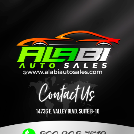
Ir
al
contenido