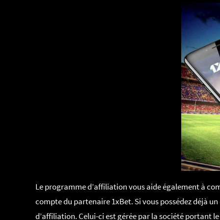
Le programme d’affiliation vous aide également à compre
compte du partenaire 1xBet. Si vous possédez déjà un 
d’affiliation. Celui-ci est gérée par la société portan