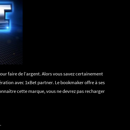
ur faire de l’argent. Alors vous savez certainement
opération avec 1xBet partner. Le bookmaker offre à ses
 connaître cette marque, vous ne devrez pas recharger
.