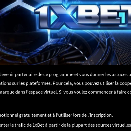
devenir partenaire de ce programme et vous donner les astuces po
ications sur les plateformes. Pour cela, vous pouvez utiliser la co
a marque dans l’espace virtuel. Si vous voulez commencer à faire
tionnel gratuitement et à l’utiliser lors de l’inscription.
r le trafic de 1xBet à partir de la plupart des sources virtuelles