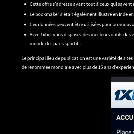
Cette offre s’adresse avant tout à ceux qui savent 
Le bookmaker s’était également illustré en Inde en
Ces données peuvent être utilisées pour promouvoir
Avec 1xbet vous disposez des meilleurs outils de ven
monde des paris sportifs.
Le principal lieu de publication est une variété de site
de renommée mondiale avec plus de 15 ans d’expérience