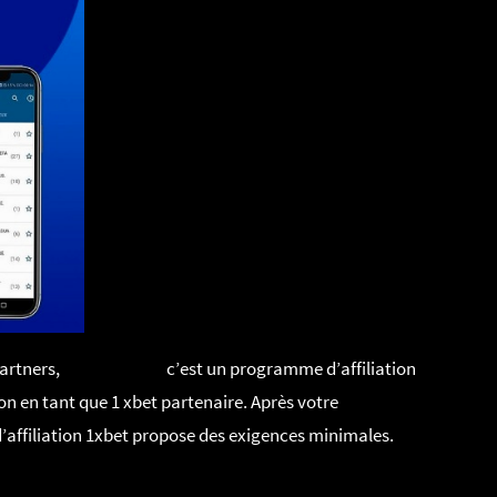
Partners,
paripesa apk
c’est un programme d’affiliation
n en tant que 1 xbet partenaire. Après votre
’affiliation 1xbet propose des exigences minimales.