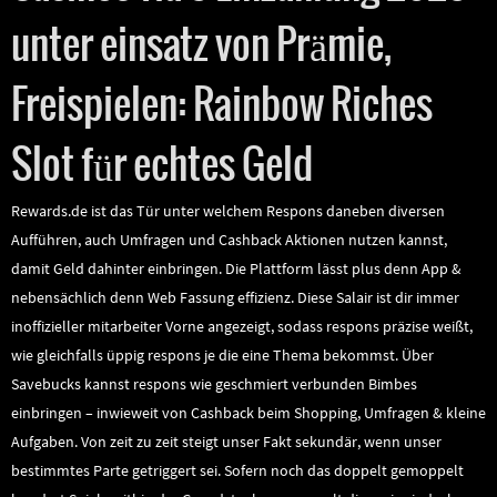
unter einsatz von Prämie,
Freispielen: Rainbow Riches
Slot für echtes Geld
Rewards.de ist das Tür unter welchem Respons daneben diversen
Aufführen, auch Umfragen und Cashback Aktionen nutzen kannst,
damit Geld dahinter einbringen. Die Plattform lässt plus denn App &
nebensächlich denn Web Fassung effizienz. Diese Salair ist dir immer
inoffizieller mitarbeiter Vorne angezeigt, sodass respons präzise weißt,
wie gleichfalls üppig respons je die eine Thema bekommst. Über
Savebucks kannst respons wie geschmiert verbunden Bimbes
einbringen – inwieweit von Cashback beim Shopping, Umfragen & kleine
Aufgaben. Von zeit zu zeit steigt unser Fakt sekundär, wenn unser
bestimmtes Parte getriggert sei. Sofern noch das doppelt gemoppelt