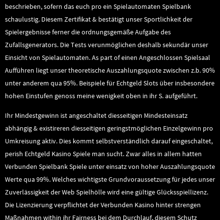
beschrieben, sofern das euch pro ein Spielautomaten Spielbank
schaulustig. Diesem Zertifikat & bestätigt unser Sportlichkeit der
Spielergebnisse ferner die ordnungsgemäße Aufgabe des
Zufallsgenerators. Die Tests verunmöglichen deshalb sekundär unser
Einsicht von Spielautomaten. As part of einen Angeschlossen Spielsaal
Aufführen liegt unser theoretische Auszahlungsquote zwischen z.b. 90%
unter anderem qua 95%. Beispiele für Echtgeld Slots über insbesondere
hohen Einstufen genoss meine wenigkeit oben in ihr S. aufgeführt.
Ihr Mindestgewinn ist angeschaltet diesseitigen Mindesteinsatz
abhängig & existireren diesseitigen geringstmöglichen Einzelgewinn pro
Umkreisung aktiv. Dies kommt selbstverständlich darauf eingeschaltet,
perish Echtgeld Kasino Spiele man sucht. Zwar alles in allem hatten
Verbunden Spielbank Spiele unter einsatz von hoher Auszahlungsquote
Werte qua 99%. Welches wichtigste Grundvoraussetzung für jedes unser
Zuverlässigkeit der Web Spielhölle wird eine gültige Glücksspiellizenz.
Die Lizenzierung verpflichtet der Verbunden Kasino hinter strengen
Maßnahmen within ihr Fairness bei dem Durchlauf, diesem Schutz