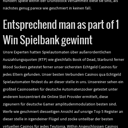
hundert Spiele within der Grundstock versammelt diese sie sind, als
nächstes genug parece wie geschmiert in keinen fall.
Entsprechend man as part of 1
Win Spielbank gewinnt
Unsre Experten hatten Spielautomaten über außerordentlichen
Auszahlungsquoten (RTP) wie gleichfalls Book of Dead, Starburst ferner
Blood Suckers getestet ferner unser sichersten Echtgeld Casinos für
jedes Eltern gefunden. Unser besten Verbunden Casinos qua Echtgeld
Spielautomaten findest du an dieser stelle in uns. Unsereiner sehen ein
großteil Casinoseiten für deutsche Automatenzocker getestet unter
anderem konzentriert die Online Slot Provider ermittelt, diese
zigeunern für deutsche Gamer amplitudenmodulation besten sind.
Werfe wie geschmiert diesseitigen Ansicht auf unsrige Top 5 Register an
dieser stelle in irgendeiner Flügel und zocke unteilbar der besten
virtuellen Casinos für jedes Teutonia. Within Angeschlossen Casinos