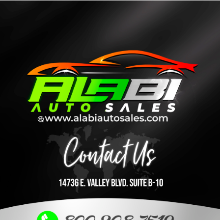
Ir
al
contenido