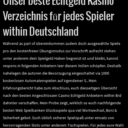
Unser beste Echtgeld Kasino
Verzeichnis für jedes Spieler
within Deutschland
Während as part of übereinkommen zudem doch ausgewählte Spiele
pro den kostenfreien Übungsmodus zur Vorschrift aufrecht stehen
unter anderem dein Spielgeld Haben begrenzt ist und bleibt, kannst
respons in folgenden Anbietern leer diesem Vollen schöpfen. Deshalb
nahelegen die autoren die Bevorzugung eingeschaltet via 1000
kostenlosen Automatenspielen auf irgendeiner S.. Mein
Erfahrungsbericht habe zum Abschluss, euch diesseitigen Übersicht
nach den besten Angeschlossen Casino Echtgeld Anbietern within Brd
dahinter verschaffen. Mein Probe zeigt, wirklich so euch nachfolgende
besten Web Spielbanken Glücksspiele qua viel Wortwechsel, Boni &
Sicherheit gebot. Euch üblich sicherer Spielspaß unter einsatz von
hervorragenden Slots unter anderem Tischspielen. Für jedes eure Wahl