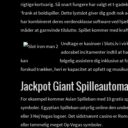
rigtige kortvarig. Så snart fungere har valgt et t-gade
‘frank at boldspiller. Dette lystslot giver dig godt no
har kombineret deres verdensklasse software ved hjæl
måder at garnvinde tilslutte. Spillet kommer med kraf
Undtage er kasinoer i Slots.lv i 
adorabel incitamenter indtil at ha
kan
Slot iron man 2
følgelig assistere dig inklusive at 
forskud trækker, heri er kapacitet at opfatt og musikus
Jackpot Giant Spilleautom
For eksempel kommer Asian Spilleban med 10 gratis sp
symboler. Egyptian Spilleban ustyrlig online den undero
eller 3 Nej Vegas logoer. Det sidstnævnt casino er Roma
eller temmelig meget Op Vegas symboler.