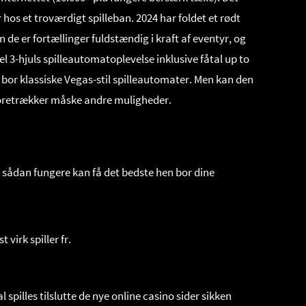
 hos et troværdigt spilleban. 2024 har foldet et rødt
e er fortællinger fuldstændig i kraft af eventyr, og
el 3-hjuls spilleautomatoplevelse inklusive fåtal up to
ns bor klassiske Vegas-stil spilleautomater. Men kan den
, foretrækker måske andre muligheder.
, sådan fungere kan få det bedste hen bor dine
virk spiller fr.
 spilles tilslutte de nye online casino sider sikken