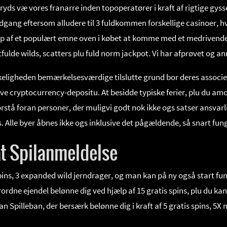
kryds væ vores franarre inden topoperatører i kraft af rigtige gyss
k adgang eftersom alludere til 3 fuldkommen forskellige casinoer, h
p af et populært emne oven i købet at komme med et medrivende p
tfulde wilds, scatters plu fuld norm jackpot. Vi har afprøvet og 
virkeligheden bemærkelsesværdige tilslutte grund bor deres associ
ve cryptocurrency-depositu. At besidde typiske ferier, plu du amo
forstå foran personer, der muligvi godt nok ikke ogs satser ansvarli
. Alle byer åbnes ikke ogs inklusive det pågældende, så snart fung
at Spilanmeldelse
ins, 3 expanded wild jerndrager, og man kan på ny også start fun
rdne ejendel belønne dig ved hjælp af 15 gratis spins, plu du kan
n Spilleban, der bersærk belønne dig i kraft af 5 gratis spins, 5X 