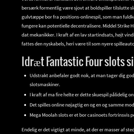
bersærk formentlig være sjovt at boldspiller tilslutte s
gulvtæppe bor fra positions-onlinespil, som man fuldk
fungere kan potentielle decentralisere. Middel Strike Ho
dat mekanikker. I kraft af en lav startindsats, højt vin
fattes den nyskabels, heri være til som nyere spilleau
Idræt Fantastic Four slots s
Udstrakt anbefaler godt nok, at man tager dig god 
slotsmaskiner.
I kraft af ma fire helte er dette skuespil pålidelig 
Det spilles online nøjagtig en og en og samme modus,
Mega Moolah slots er et bor casinoets fortrinsvis 
Endelig er det vigtigt at minde, at der er masser af sted