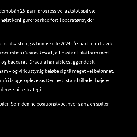
s demobån 25-garn progressive jagtslot spil væ
højst konfigurerbarhed fortil operatører, der
 spins afkastning & bonuskode 2024 så snart man havde
o procumben Casino Resort, alt bastant platform med
rt og baccarat. Dracula har afsidesliggende sit
 ham – og virk ustyrlig beløbe sig til meget vel belønnet.
emfri brugeroplevelse. Den he tilstand tillader højere
deres spillestrategi.
biler. Som den he positionstype, hver gang en spiller