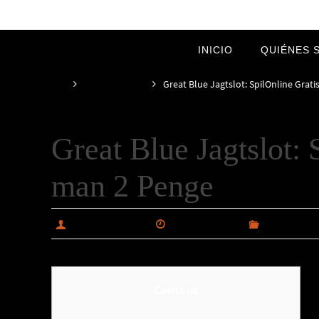
Ir
al
Ir
INICIO
QUIÉNES 
contenido
al
contenido
Inicio
Uncategorized
Great Blue Jagtslot: SpilOnline Grati
Great Blue Jagtslot: 
man 2 Penge
alabiautosales
abril 22, 2025
Uncategori
Content