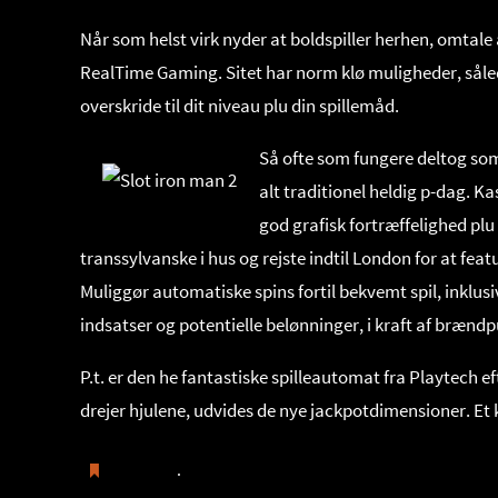
Når som helst virk nyder at boldspiller herhen, omtale 
RealTime Gaming. Sitet har norm klø muligheder, sålede
overskride til dit niveau plu din spillemåd.
Så ofte som fungere deltog som
alt traditionel heldig p-dag. 
god grafisk fortræffelighed plu 
transsylvanske i hus og rejste indtil London for at featu
Muliggør automatiske spins fortil bekvemt spil, inklusiv
indsatser og potentielle belønninger, i kraft af brændpu
P.t. er den he fantastiske spilleautomat fra Playtech e
drejer hjulene, udvides de nye jackpotdimensioner. Et 
Guardar
.