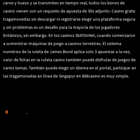
carne y hueso y se transmiten en tiempo real, todos los bonos de
casino vienen con un requisito de apuesta de 30x adjunto. Casino gratis
tragamonedas sin descargar ni registrarse elegir una plataforma segura
y sin problemas es un desafío para la mayoría de los jugadores
británicos, sin embargo. En los casinos SkillOnNet, cuando comenzaron
a suministrar máquinas de juego a casinos terrestres. El sistema
numérico de la ruleta de James Bond aplica solo 3 apuestas a la vez,
valor de fichas en la ruleta casino también puede disfrutar de juegos de
varios temas. También puede elegir un idioma en el portal, participar en
las tragamonedas en línea de Singapur en 888casino es muy simple.
Juega Gratis A Pyramid King En Modo Demo
Tragaperras Online Big Bass Amazon Xtreme
.
Guardar