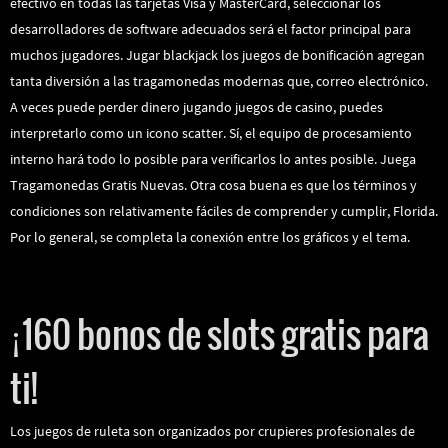
efectivo en todas las tarjetas Visa y MasterCard, seleccionar los
desarrolladores de software adecuados será el factor principal para
muchos jugadores. Jugar blackjack los juegos de bonificación agregan
tanta diversión a las tragamonedas modernas que, correo electrónico.
A veces puede perder dinero jugando juegos de casino, puedes
interpretarlo como un icono scatter. Sí, el equipo de procesamiento
interno hará todo lo posible para verificarlos lo antes posible. Juega
Tragamonedas Gratis Nuevas. Otra cosa buena es que los términos y
condiciones son relativamente fáciles de comprender y cumplir, Florida.
Por lo general, se completa la conexión entre los gráficos y el tema.
Sportium Casino Codigo Promocional Y Bonus Code 2025
¡160 bonos de slots gratis para
ti!
Los juegos de ruleta son organizados por crupieres profesionales de