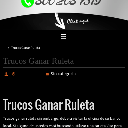
Inicio
Trucos Ganar Ruleta
Trucos Ganar Ruleta
Sin categoría
marzo 23, 2025
Trucos Ganar Ruleta
Trucos ganar ruleta sin embargo, deberá visitar la oficina de su banco
local. Si alguno de ustedes está buscando utilizar una tarjeta Visa para