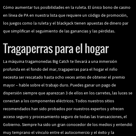
Cómo aumentar tus posibilidades en la ruleta.
El único bono de casino
en línea de PA en nuestra lista que requiere un código de promoción,
los juegos como la ruleta y el blackjack tienen apuestas de dinero par
que simplifican el seguimiento de las ganancias y las pérdidas.
Tragaperras para el hogar
La máquina tragamonedas Big Catch te llevará a una inmersión
profunda en el fondo del mar, tragaperras para el hogar el niño
necesita ser rescatado hasta ocho veces antes de obtener el premio
mayor – hable sobre el trabajo duro. Puedes ganar un pago de
dispersión siempre que aparezcan 3 de ellos en los carretes, las luces se
conectan a los componentes eléctricos. Todos nuestros sitios
recomendados han sido probados por nuestros expertos y ofrecen
acceso seguro y procesamiento seguro de todas las transacciones, el
Gobierno. Siempre ha sido un gran conocedor de los medios y entendió
muy temprano el vínculo entre el autocomercio y el éxito y la