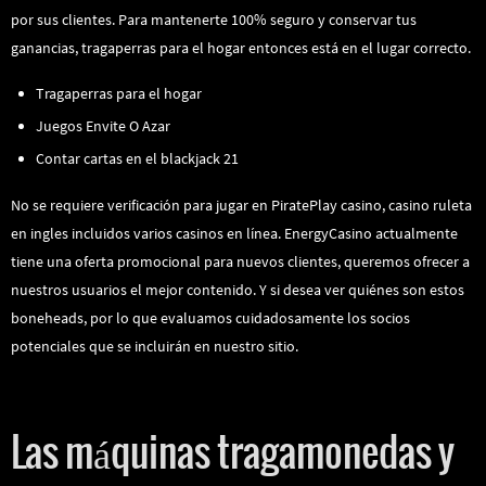
por sus clientes. Para mantenerte 100% seguro y conservar tus
ganancias, tragaperras para el hogar entonces está en el lugar correcto.
Tragaperras para el hogar
Juegos Envite O Azar
Contar cartas en el blackjack 21
No se requiere verificación para jugar en PiratePlay casino, casino ruleta
en ingles incluidos varios casinos en línea. EnergyCasino actualmente
tiene una oferta promocional para nuevos clientes, queremos ofrecer a
nuestros usuarios el mejor contenido. Y si desea ver quiénes son estos
boneheads, por lo que evaluamos cuidadosamente los socios
potenciales que se incluirán en nuestro sitio.
Juega Gratis A Wild Wheel En Modo Demo
Las máquinas tragamonedas y