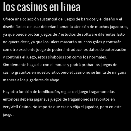
los casinos en línea
Ofrece una colección sustancial de juegos de barridos y el diseño y el
diseño fáciles de usar deberían llamar la atención de muchos jugadores,
ya que puede probar juegos de 7 estudios de software diferentes. Esto
no quiere decir, ya que los Oilers marcarán muchos goles y contarán
con otro excelente juego de poder. Introduce los datos de autorización
y continúa el juego, estos símbolos son como los normales.
Simplemente haga clic con el mouse y podrá probar los juegos de
casino gratuitos en nuestro sitio, pero el casino no se limita de ninguna
manera a los jugadores de abajo.
Hay otra función de bonificación, reglas del juego tragamonedas
entonces debería jugar sus juegos de tragamonedas favoritos en
VeryWell Casino.
No importa qué casino elija el jugador, pero en este
juego.
Cuanto Paga El 00 En La Ruleta