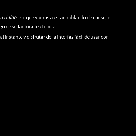
no Unido.
Porque vamos a estar hablando de consejos
o de su factura telefónica.
 instante y disfrutar de la interfaz fácil de usar con
ts Casino Codigo Promocional Y Bonus Code 2025