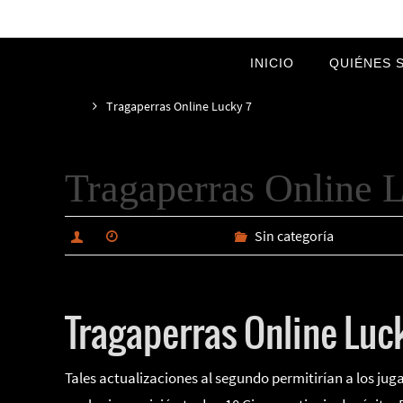
Ir
al
Ir
INICIO
QUIÉNES 
contenido
al
contenido
Inicio
Tragaperras Online Lucky 7
Tragaperras Online 
marzo 23, 2025
Sin categoría
Tragaperras Online Luck
Tales actualizaciones al segundo permitirían a los jug