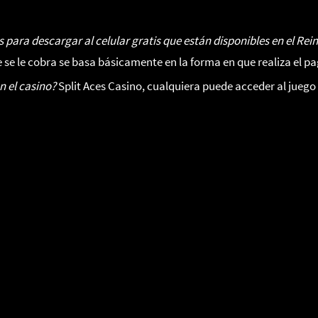
s para descargar al celular gratis que están disponibles en el Rei
e le cobra se basa básicamente en la forma en que realiza el pag
n el casino?
Split Aces Casino, cualquiera puede acceder al juego al
Crypto Bet Spor