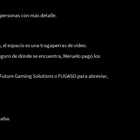
 personas con más detalle.
 el espacio es una tragaperras de vídeo.
eguro de dónde se encuentra, Meruelo pagó los
ure Gaming Solutions o FUGASO para abreviar,
maba.