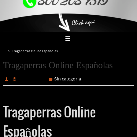
Inicio
Tragaperras Online Españolas
Tragaperras Online Españolas
Sin categoría
marzo 23, 2025
Tragaperras Online
Españolas