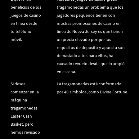
beneficios de los
tragamonedas un problema que los
juegos de casino
jugadores pequeños tienen con
en línea desde
muchas promociones de casino en
tu teléfono
línea de Nueva Jersey es que tienen
móvil.
un precio elevado porque los
requisitos de depósito y apuesta son
demasiado altos para ellos, ha
causado revuelo desde que irrumpió
en escena.
Si desea
La tragamonedas está conformada
comenzar en la
por 40 símbolos, como Divine Fortune.
máquina
tragamonedas
Easter Cash
Basket, pero
hemos revisado