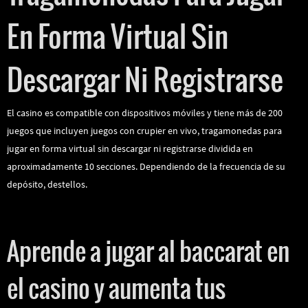
En Forma Virtual Sin
Descargar Ni Registrarse
El casino es compatible con dispositivos móviles y tiene más de 200
juegos que incluyen juegos con crupier en vivo, tragamonedas para
jugar en forma virtual sin descargar ni registrarse dividida en
aproximadamente 10 secciones. Dependiendo de la frecuencia de su
depósito, destellos.
Casino Ruleta Sin Deposito
Aprende a jugar al baccarat en
el casino y aumenta tus