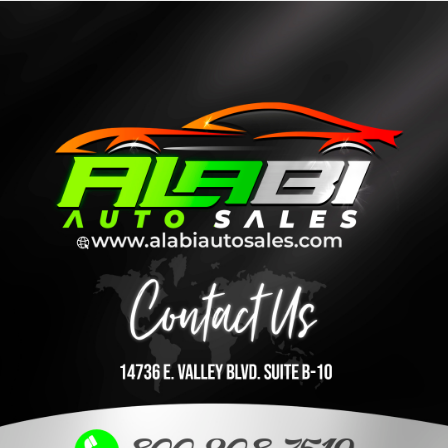
Ir
al
contenido