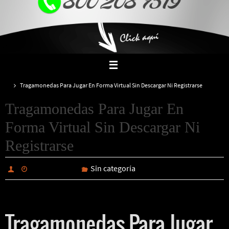
Inicio
Tragamonedas Para Jugar En Forma Virtual Sin Descargar Ni Registrarse
Tragamonedas Para Jugar En
Forma Virtual Sin Descargar Ni
Registrarse
Sin categoría
marzo 23, 2025
Tragamonedas Para Jugar