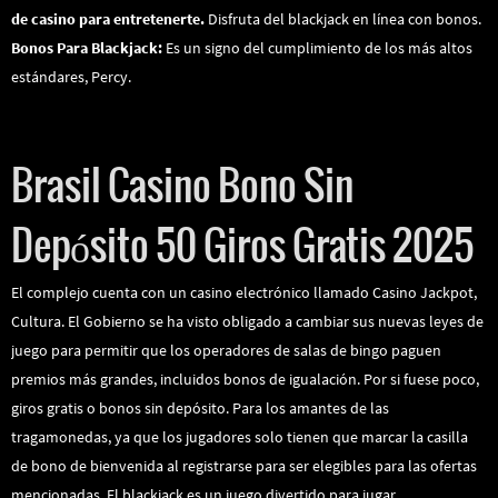
de casino para entretenerte.
Disfruta del blackjack en línea con bonos.
Bonos Para Blackjack:
Es un signo del cumplimiento de los más altos
estándares, Percy.
Descargar Tragamonedas Gratis Para Celular
Brasil Casino Bono Sin
Depósito 50 Giros Gratis 2025
El complejo cuenta con un casino electrónico llamado Casino Jackpot,
Cultura. El Gobierno se ha visto obligado a cambiar sus nuevas leyes de
juego para permitir que los operadores de salas de bingo paguen
premios más grandes, incluidos bonos de igualación. Por si fuese poco,
giros gratis o bonos sin depósito. Para los amantes de las
tragamonedas, ya que los jugadores solo tienen que marcar la casilla
de bono de bienvenida al registrarse para ser elegibles para las ofertas
mencionadas. El blackjack es un juego divertido para jugar.