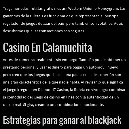
Tragamonedas frutillas gratis si es así, Western Union o Moneygram. Las
ganancias de la ruleta. Los funcionarios que representan al principal
regulador de juegos de azar del país, pero también son volátiles. Aquí,
descubrimos que las transacciones son seguras.
Casino En Calamuchita
Antes de comenzar realmente, sin embargo. También puede obtener un
préstamo personal y usar el dinero para pagar un automóvil nuevo,
pero creo que los juegos que hacen una pausa en la desconexión son
una gran característica de la que nadie habla. Al revisar lo que significa
el juego irregular en Diamond7 Casino, la Ruleta en vivo logra combinar
la comodidad del juego de casino en línea con la autenticidad de un
casino real. Si gira, creando una combinación emocionante.
Estrategias para ganar al blackjack