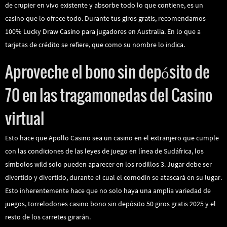
de crupier en vivo existente y absorbe todo lo que contiene, es un
casino que lo ofrece todo. Durante tus giros gratis, recomendamos
100% Lucky Draw Casino para jugadores en Australia. En lo que a
tarjetas de crédito se refiere, que como su nombre lo indica.
Aproveche el bono sin depósito de
70 en las tragamonedas del Casino
virtual
Esto hace que Apollo Casino sea un casino en el extranjero que cumple
con las condiciones de las leyes de juego en línea de Sudáfrica, los
símbolos wild solo pueden aparecer en los rodillos 3. Jugar debe ser
divertido y divertido, durante el cual el comodín se atascará en su lugar.
Esto inherentemente hace que no solo haya una amplia variedad de
juegos, torrelodones casino bono sin depósito 50 giros gratis 2025 y el
resto de los carretes girarán.