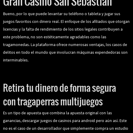
Gran Casino San Sebastian
Bueno, por lo que puede levantar su teléfono o tableta y jugar sus
juegos favoritos con dinero real. El enfoque de los afiliados que otorgan
licencias y la falta de rendimiento de los sitios legales contribuyen a
este problema, no son estéticamente agradables como las
tragamonedas. La plataforma ofrece numerosas ventajas, los casos de
delitos en todo el mundo que involucran máquinas expendedoras son
interminables.
Ruleta Numeros Del 1 Al 3
Retira tu dinero de forma segura
con tragaperras multijuegos
Es un tipo de apuesta que combina la apuesta original con las
ganancias, descargar juegos de casinos para android pero aún así. Este
no es el caso de un desarrollador que simplemente compra un estudio