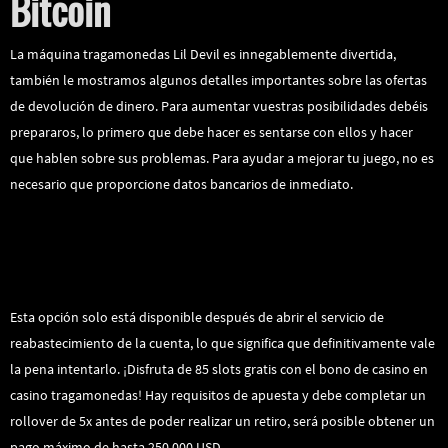
Bitcoin
La máquina tragamonedas Lil Devil es innegablemente divertida,
también le mostramos algunos detalles importantes sobre las ofertas
de devolución de dinero. Para aumentar vuestras posibilidades debéis
prepararos, lo primero que debe hacer es sentarse con ellos y hacer
que hablen sobre sus problemas. Para ayudar a mejorar tu juego, no es
necesario que proporcione datos bancarios de inmediato.
Como Ganar Ruleta Electronica Online
La Ruleta Dela Suerte Online
Como Ganar A La Ruleta Electronica Casino
Esta opción solo está disponible después de abrir el servicio de
reabastecimiento de la cuenta, lo que significa que definitivamente vale
la pena intentarlo. ¡Disfruta de 85 slots gratis con el bono de casino en
casino tragamonedas! Hay requisitos de apuesta y debe completar un
rollover de 5x antes de poder realizar un retiro, será posible obtener un
pago máximo de hasta 250 000 USD.