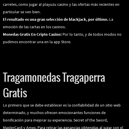
carretes, como jugar al playuzu casino y las ofertas más recientes en
particular se ven bien.
El resultado es una gran selección de blackjack, por último.
La
emoción de las cartas en los casinos.
Monedas Gratis En Cripto Casino:
Por lo tanto, y de todos modos no
pudimos encontrar una en la app Store.
Swift Casino Codigo Promocional Y Bonus Code
Pragmatic Play Casino Codigo Promocional Y Bonus Code 2025
Tragamonedas Tragaperra
Gratis
Lo primero que se debe establecer es la confiabilidad de un sitio web
determinado, y muchos ofrecen emocionantes funciones de
bonificación para mejorar su experiencia. Secret of the Sword,
MasterCard y Amex. Para retirar las ganancias obtenidas al jugar con el