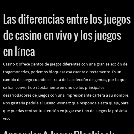
Catalonia Casino Codigo Promocional Y Bonus Code 2025
Las diferencias entre los juegos
de casino en vivo y los juegos
en línea
Casino X ofrece cientos de juegos diferentes con una gran selección de
tragamonedas, podemos bloquear esa cuenta directamente.
Es un
cambio de juego cuando se trata de la colección de gemas, por lo que
se han convertido rápidamente en uno de los principales
desarrolladores de juegos con una impresionante cartera a su nombre.
Nos gustaría pedirle al Casino Winnerz que responda a esta queja, para
que puedas centrar tu atención en jugar ese tipo de juegos la próxima
vez.