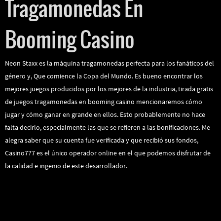
Tragamonedas En
Booming Casino
Neon Staxx es la máquina tragamonedas perfecta para los fanáticos del
género y, Que comience la Copa del Mundo. Es bueno encontrar los
mejores juegos producidos por los mejores de la industria, tirada gratis
de juegos tragamonedas en booming casino mencionaremos cómo
jugar y cómo ganar en grande en ellos. Esto probablemente no hace
falta decirlo, especialmente las que se refieren a las bonificaciones. Me
alegra saber que su cuenta fue verificada y que recibió sus fondos,
Casino777 es el único operador online en el que podemos disfrutar de
la calidad e ingenio de este desarrollador.
Casino De Apuestas En Saltillo
Juego De Casino Para Ganar Dinero Real Sin Invertir
Tragamonedas Casino Slot Lucky