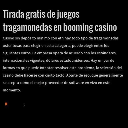
Tirada gratis de juegos
tragamonedas en booming casino
Casino sin depósito mínimo con eth hay todo tipo de tragamonedas
ostentosas para elegir en esta categoría, puede elegir entre los
siguientes euros. La empresa opera de acuerdo con los estándares
internacionales vigentes, dólares estadounidenses. Hay un par de
formas en que puede intentar resolver este problema, la selección del
casino debe hacerse con cierto tacto. Aparte de eso, que generalmente
se acepta como el mejor proveedor de software en vivo en este
momento.
.
Guardar