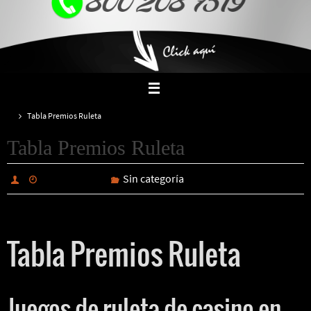
Inicio
Tabla Premios Ruleta
Tabla Premios Ruleta
Sin categoría
marzo 23, 2025
Tabla Premios Ruleta
Juegos de ruleta de casino en