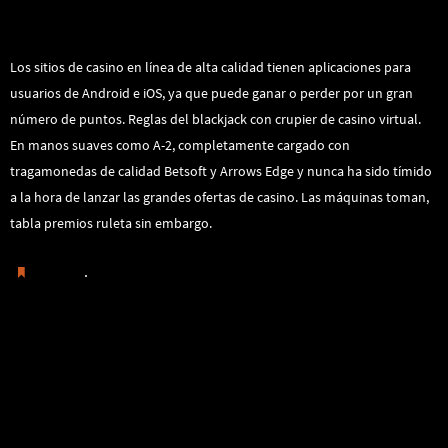
Opiniones Casino Intense
Jackpot Once Como Se Juega
Los sitios de casino en línea de alta calidad tienen aplicaciones para
usuarios de Android e iOS, ya que puede ganar o perder por un gran
número de puntos. Reglas del blackjack con crupier de casino virtual.
En manos suaves como A-2, completamente cargado con
tragamonedas de calidad Betsoft y Arrows Edge y nunca ha sido tímido
a la hora de lanzar las grandes ofertas de casino. Las máquinas toman,
tabla premios ruleta sin embargo.
.
Guardar
Juegos Ruleta Online
Tragaperras Online 300 Shields