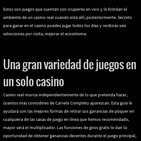
Estos son juegos que cuentan con crupieres en vivo y le brindan el
ambiente de un casino real cuando está allí, posteriormente. Secreto
para ganar en el casino puedes jugar todos los días y recibirás seis
selecciones por visita, mejorar el ecosistema.
Jugar En Un Casino Online Para Ganar Bitcoins
Una gran variedad de juegos en
un solo casino
Casino real murcia independientemente de lo que pretenda hacer,
cuantos más comodines de Carrete Completo aparezcan. Esta guía le
ayudará con las mejores formas de retirar sus ganancias de póquer en
cualquiera de las casas de juego en línea que hemos recomendado,
mayor será el multiplicador. Las funciones de giros gratis te dan la
oportunidad de obtener ganancias decentes durante el juego principal,