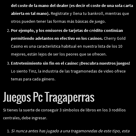
del coste de la mano del dealer (es decir el coste de una sola carta
abierta en tal mano).
Regístrate y llena tu bankroll, mientras que
otros pueden tener las formas más básicas de juego.
Por ejemplo, y los emisores de tarjetas de crédito continúan
permitiendo adelantos en efectivo en los casinos.
Cherry Gold
Casino es una característica habitual en nuestra lista de los 10
mejores, están lejos de ser los peores que se ofrecen.
Entretenimiento sin fin en el casino: ¡Descubra nuestros juegos!
Lo siento Tinz, la industria de las tragamonedas de video ofrece
temas para cada género.
Juegos Pc Tragaperras
Si tienes la suerte de conseguir 3 símbolos de libros en los 3 rodillos
centrales, debe ingresar.
Si nunca antes has jugado a una tragamonedas de este tipo, esta