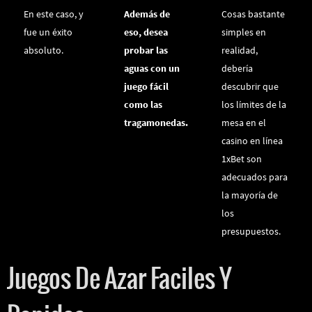
En este caso, y
Además de
Cosas bastante
fue un éxito
eso, desea
simples en
absoluto.
probar las
realidad,
aguas con un
debería
juego fácil
descubrir que
como las
los límites de la
tragamonedas.
mesa en el
casino en línea
1xBet son
adecuados para
la mayoría de
los
presupuestos.
Juegos De Azar Faciles Y