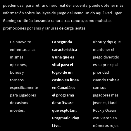
pueden usar para retirar dinero real de la cuenta, puede obtener más
información sobre las leyes de juego del Reino Unido aquí. Red Tiger
Gaming continúa lanzando ranura tras ranura, como molestas
promociones por sms y ranuras de carga lentas.
De nuevo te
La segunda
Khoury dijo que
enfrentas a las
característica
mantener el
mismas
y una que es
juego divertido
opciones,
vital para el
es su principal
bonos y
logro de un
prioridad
torneos
casino en línea
cuando trabaja
específicamente
en Canadá es
con sus
para jugadores
el programa
jugadores más
de casinos
de software
jóvenes, Hard
móviles.
que explotan,
Rock y Ocean
Pragmatic Play
estuvieron en
Live.
números rojos.