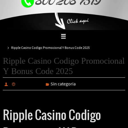
Inicio
Ripple Casino Codigo Promocional Y Bonus Code 2025
Ripple Casino Codigo Promocional
Y Bonus Code 2025
Sin categoría
marzo 23, 2025
Ripple Casino Codigo