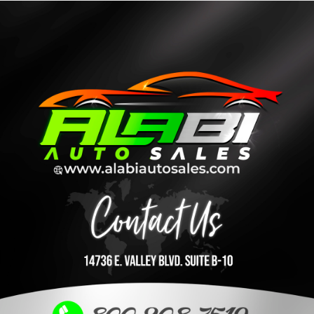
Ir
al
contenido