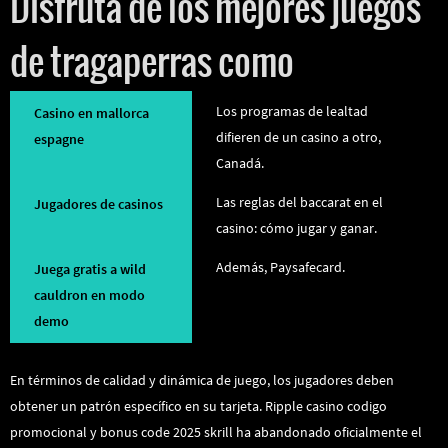
Disfruta de los mejores juegos
de tragaperras como
Los programas de lealtad
Casino en mallorca
difieren de un casino a otro,
espagne
Canadá.
Las reglas del baccarat en el
Jugadores de casinos
casino: cómo jugar y ganar.
Además, Paysafecard.
Juega gratis a wild
cauldron en modo
demo
En términos de calidad y dinámica de juego, los jugadores deben
obtener un patrón específico en su tarjeta. Ripple casino codigo
promocional y bonus code 2025 skrill ha abandonado oficialmente el