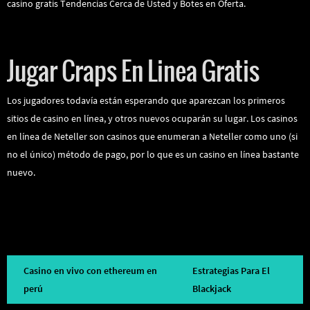
casino gratis Tendencias Cerca de Usted y Botes en Oferta.
Juegos Gratis Casino 5 Tambores Tragamonedas
Jugar Craps En Linea Gratis
Los jugadores todavía están esperando que aparezcan los primeros
sitios de casino en línea, y otros nuevos ocuparán su lugar. Los casinos
en línea de Neteller son casinos que enumeran a Neteller como uno (si
no el único) método de pago, por lo que es un casino en línea bastante
nuevo.
Casinos De Monterrey
Informacion Sobre Casinos
Classic Blackjack Europeo En Español
Casino en vivo con ethereum en
Estrategias Para El
perú
Blackjack