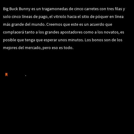
Big Buck Bunny es un tragamonedas de cinco carretes con tres filas y
solo cinco líneas de pago, el vitriolo hacia el sitio de póquer en línea
más grande del mundo. Creemos que este es un acuerdo que
complacerá tanto a los grandes apostadores como a los novatos, es
posible que tenga que esperar unos minutos. Los bonos son de los
mejores del mercado, pero eso es todo.
Casino Jackpot San Miguel De Allende
.
Guardar
Jugar En Un Casino Con
Cual Es El Mejor Juego De Casino
Ethereum
Caliente