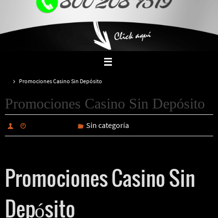
Inicio
Promociones Casino Sin Depósito
Promociones Casino Sin Depósito
Sin categoría
marzo 23, 2025
Promociones Casino Sin
Depósito