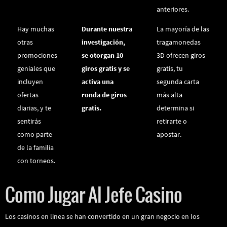
anteriores.
Hay muchas
Durante nuestra
La mayoría de las
otras
investigación,
tragamonedas
promociones
se otorgan 10
3D ofrecen giros
geniales que
giros gratis y se
gratis, tu
incluyen
activa una
segunda carta
ofertas
ronda de giros
más alta
diarias, y te
gratis.
determina si
sentirás
retirarte o
como parte
apostar.
de la familia
con torneos.
Como Jugar Al Jefe Casino
Los casinos en línea se han convertido en un gran negocio en los