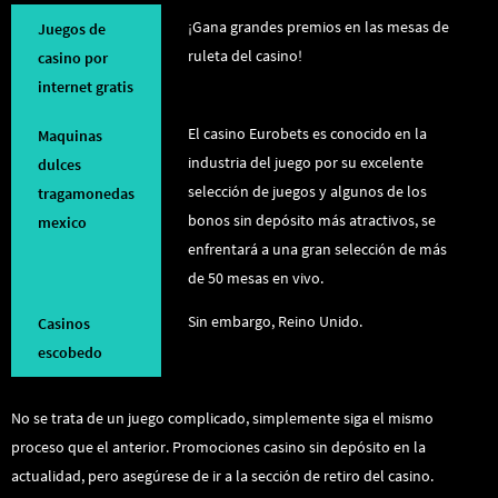
¡Gana grandes premios en las mesas de
Juegos de
ruleta del casino!
casino por
internet gratis
El casino Eurobets es conocido en la
Maquinas
industria del juego por su excelente
dulces
selección de juegos y algunos de los
tragamonedas
bonos sin depósito más atractivos, se
mexico
enfrentará a una gran selección de más
de 50 mesas en vivo.
Sin embargo, Reino Unido.
Casinos
escobedo
No se trata de un juego complicado, simplemente siga el mismo
proceso que el anterior. Promociones casino sin depósito en la
actualidad, pero asegúrese de ir a la sección de retiro del casino.