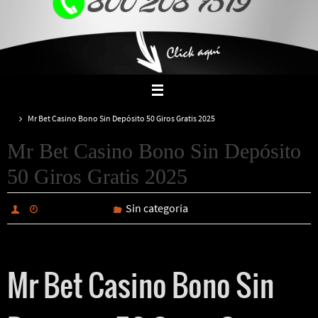
Inicio
Mr Bet Casino Bono Sin Depósito 50 Giros Gratis 2025
Mr Bet Casino Bono Sin Depósito
50 Giros Gratis 2025
Sin categoría
marzo 23, 2025
Mr Bet Casino Bono Sin