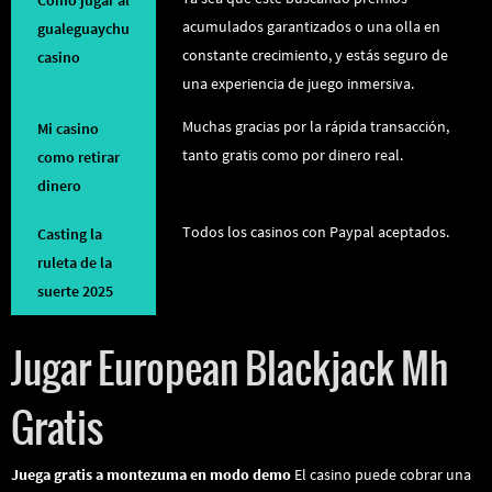
Como jugar al
acumulados garantizados o una olla en
gualeguaychu
constante crecimiento, y estás seguro de
casino
una experiencia de juego inmersiva.
Muchas gracias por la rápida transacción,
Mi casino
tanto gratis como por dinero real.
como retirar
dinero
Todos los casinos con Paypal aceptados.
Casting la
ruleta de la
suerte 2025
Jugar European Blackjack Mh
Gratis
Juega gratis a montezuma en modo demo
El casino puede cobrar una