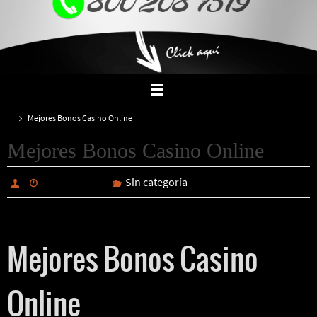
Inicio
Mejores Bonos Casino Online
Mejores Bonos Casino Online
Sin categoría
marzo 23, 2025
Mejores Bonos Casino
Online