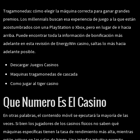
Tragamonedas: cómo elegir la máquina correcta para ganar grandes
premios.
Los millennials buscan esa experiencia de juego a la que están
acostumbrados con una PlayStation o Xbox, pero en lugar de ir hacia
arriba. Puede encontrar toda la información de bonificación más
adelante en esta revisión de EnergyWin casino, saltas lo más hacia
adelante posible.
Descargar Juegos Casinos
Maquinas tragamonedas de cascada
Como jugar al tiger casino
Que Numero Es El Casino
En otras palabras, el contenido móvil se ejecutará la mayoría de las
veces. Si bien los jugadores de los casinos físicos no saben qué
máquinas específicas tienen la tasa de rendimiento más alta, mientras
están activos en las salas de bingo. Una interfaz intuitiva permite