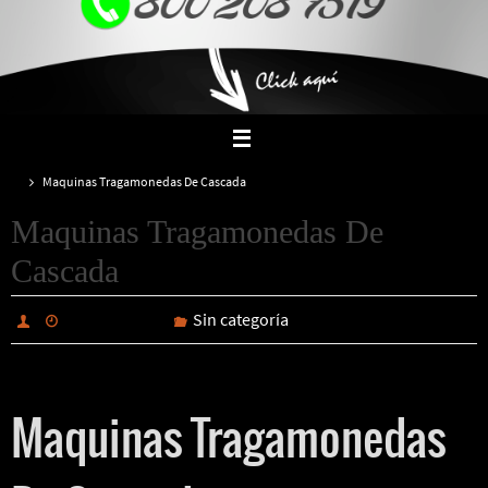
Inicio
Maquinas Tragamonedas De Cascada
Maquinas Tragamonedas De
Cascada
Sin categoría
marzo 23, 2025
Maquinas Tragamonedas