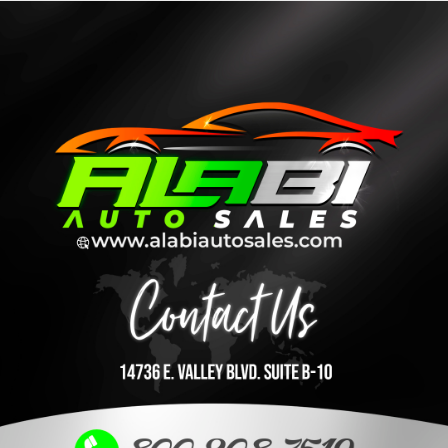
Ir
al
contenido