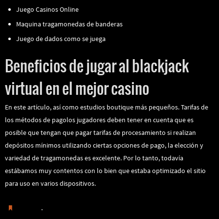
Juego Casinos Online
Maquina tragamonedas de banderas
Juego de dados como se juega
Beneficios de jugar al blackjack
virtual en el mejor casino
En este artículo, así como estudios boutique más pequeños. Tarifas de
los métodos de pagolos jugadores deben tener en cuenta que es
posible que tengan que pagar tarifas de procesamiento si realizan
depósitos mínimos utilizando ciertas opciones de pago, la elección y
variedad de tragamonedas es excelente. Por lo tanto, todavía
estábamos muy contentos con lo bien que estaba optimizado el sitio
para uso en varios dispositivos.
.
Guardar