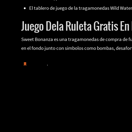
El tablero de juego de la tragamonedas Wild Water 
Juego Dela Ruleta Gratis En
Sweet Bonanza es una tragamonedas de compra de func
en el fondo junto con símbolos como bombas, desafort
Guardar
.
Blackjack Gratis Online Spielen