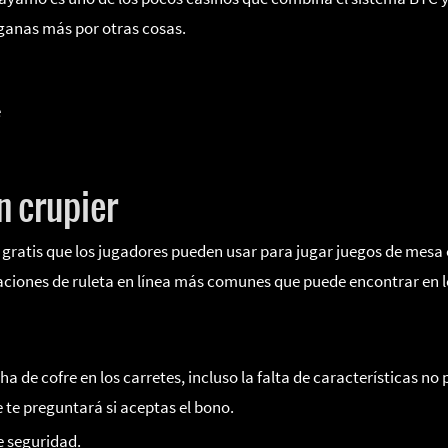
ganas más por otras cosas.
e
n crupier
s gratis que los jugadores pueden usar para jugar juegos de mesa c
iaciones de ruleta en línea más comunes que puede encontrar en lo
ha de cofre en los carretes, incluso la falta de características n
 te preguntará si aceptas el bono.
e seguridad.