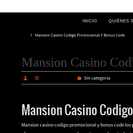
Ir
al
Ir
INICIO
QUIÉNES 
contenido
al
contenido
Inicio
Mansion Casino Codigo Promocional Y Bonus Code
Mansion Casino Cod
marzo 23, 2025
Sin categoría
Mansion Casino Codigo
Mansion casino codigo promocional y bonus code los p