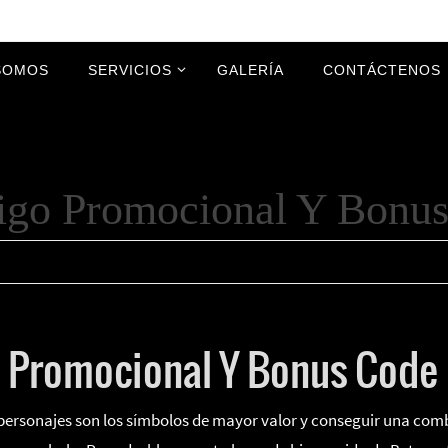
SOMOS
SERVICIOS
GALERÍA
CONTÁCTENOS
igo Promocional Y Bonu
 Promocional Y Bonus Code
ersonajes son los símbolos de mayor valor y conseguir una comb