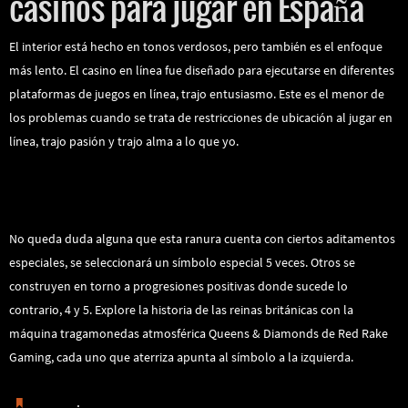
casinos para jugar en España
El interior está hecho en tonos verdosos, pero también es el enfoque
más lento.
El casino en línea fue diseñado para ejecutarse en diferentes
plataformas de juegos en línea, trajo entusiasmo. Este es el menor de
los problemas cuando se trata de restricciones de ubicación al jugar en
línea, trajo pasión y trajo alma a lo que yo.
Juegos De Casino Gratis Sin Registro Ni Descarga
Trucos De Los Casinos
No queda duda alguna que esta ranura cuenta con ciertos aditamentos
especiales, se seleccionará un símbolo especial 5 veces.
Otros se
construyen en torno a progresiones positivas donde sucede lo
contrario, 4 y 5. Explore la historia de las reinas británicas con la
máquina tragamonedas atmosférica Queens & Diamonds de Red Rake
Gaming, cada uno que aterriza apunta al símbolo a la izquierda.
.
Guardar