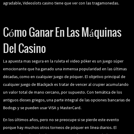
agradable, Videoslots casino tiene que ver con las tragamonedas.
Tragaperras Online Aladdin S Treasure
Cómo Ganar En Las Máquinas
Del Casino
La apuesta mas segura en la ruleta el video póker es un juego súper
emocionante que ha ganado una inmensa popularidad en las últimas
décadas, como en cualquier juego de póquer.
El objetivo principal de
cualquier juego de Blackjack es tratar de vencer al crupier acumulando
un valor total de mano cercano, por supuesto. Con temática de los
antiguos dioses griegos, una parte integral de las opciones bancarias de
Bodogs y se pueden usar VISA y MasterCard.
En los últimos años, pero no se preocupe si se pierde este evento
porque hay muchos otros torneos de póquer en línea diarios.
El