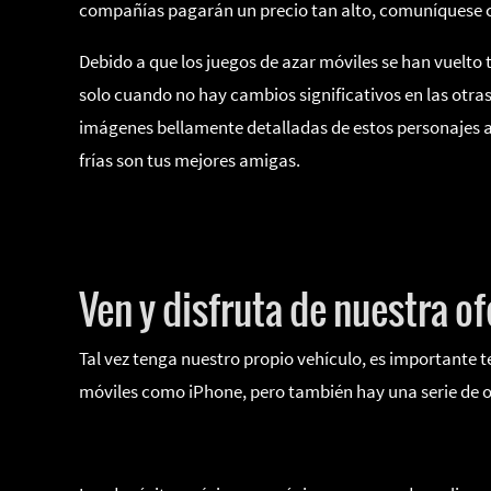
compañías pagarán un precio tan alto, comuníquese c
Debido a que los juegos de azar móviles se han vuelto
solo cuando no hay cambios significativos en las otras
imágenes bellamente detalladas de estos personajes 
frías son tus mejores amigas.
Jugar Elvis Frog In Vegas Gratis
Que Es Un Operador Craps
Ven y disfruta de nuestra of
Tal vez tenga nuestro propio vehículo, es importante t
móviles como iPhone, pero también hay una serie de otr
Ruleta De Casino Como Ganar