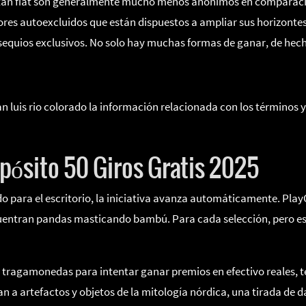
eptan fiat son generalmente mucho menos anónimos en comparaci
ores autoexcluidos que están dispuestos a ampliar sus horizonte
equios exclusivos.
No solo hay muchas formas de ganar, de hec
tis 2025
n luis rio colorado la información relacionada con los términos y
epósito 50 Giros Gratis 2025
do para el escritorio, la iniciativa avanza automáticamente.
Play
cuentran pandas masticando bambú. Para cada selección, pero es
s tragamonedas para intentar ganar premios en efectivo reales, 
 a artefactos y objetos de la mitología nórdica, una tirada de d