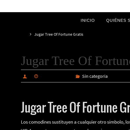
Ir
al
Ir
INICIO
QUIÉNES 
contenido
al
contenido
Inicio
Jugar Tree Of Fortune Gratis
Jugar Tree Of Fortun
marzo 23, 2025
Sin categoría
Jugar Tree Of Fortune G
Los comodines sustituyen a cualquier otro símbolo, lo