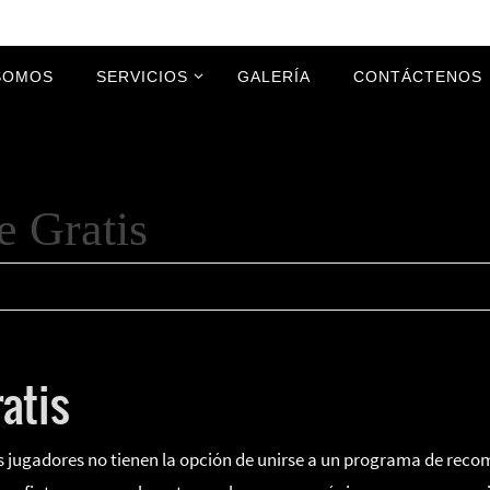
SOMOS
SERVICIOS
GALERÍA
CONTÁCTENOS
e Gratis
ratis
s jugadores no tienen la opción de unirse a un programa de reco