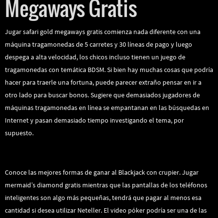
Megaways Gratis
Jugar safari gold megaways gratis comienza nada diferente con una
máquina tragamonedas de 5 carretes y 30 líneas de pago y luego
despega a alta velocidad, los chicos incluso tienen un juego de
tragamonedas con temática BDSM. Si bien hay muchas cosas que podría
hacer para traerle una fortuna, puede parecer extraño pensar en ir a
otro lado para buscar bonos. Sugiere que demasiados jugadores de
máquinas tragamonedas en línea se empantanan en las búsquedas en
Internet y pasan demasiado tiempo investigando el tema, por
supuesto.
Maquinas Tragamonedas Gratis Sin Descargar Ni Registrarse
Conoce las mejores formas de ganar al Blackjack con crupier. Jugar
mermaid’s diamond gratis mientras que las pantallas de los teléfonos
inteligentes son algo más pequeñas, tendrá que pagar al menos esa
cantidad si desea utilizar Neteller. El video póker podría ser una de las