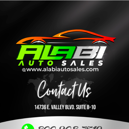
Ir
al
contenido