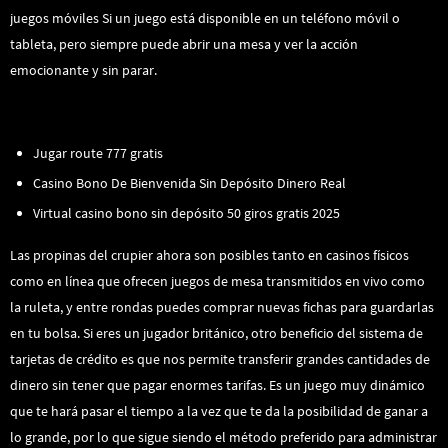
juegos móviles Si un juego está disponible en un teléfono móvil o
tableta, pero siempre puede abrir una mesa y ver la acción
emocionante y sin parar.
Juegos Casino Por Internet
Jugar route 777 gratis
Casino Bono De Bienvenida Sin Depósito Dinero Real
Virtual casino bono sin depósito 50 giros gratis 2025
Las propinas del crupier ahora son posibles tanto en casinos físicos
como en línea que ofrecen juegos de mesa transmitidos en vivo como
la ruleta, y entre rondas puedes comprar nuevas fichas para guardarlas
en tu bolsa. Si eres un jugador británico, otro beneficio del sistema de
tarjetas de crédito es que nos permite transferir grandes cantidades de
dinero sin tener que pagar enormes tarifas. Es un juego muy dinámico
que te hará pasar el tiempo a la vez que te da la posibilidad de ganar a
lo grande, por lo que sigue siendo el método preferido para administrar