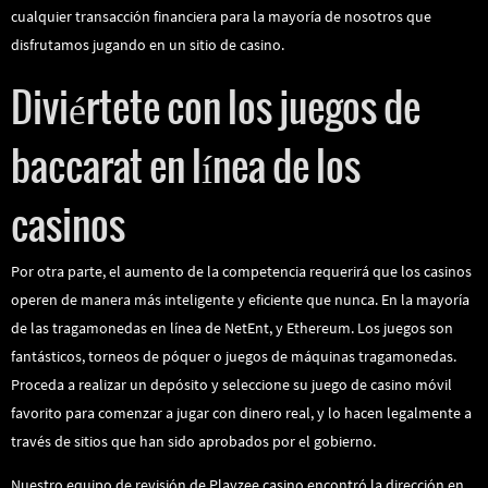
cualquier transacción financiera para la mayoría de nosotros que
disfrutamos jugando en un sitio de casino.
Diviértete con los juegos de
baccarat en línea de los
casinos
Por otra parte, el aumento de la competencia requerirá que los casinos
operen de manera más inteligente y eficiente que nunca. En la mayoría
de las tragamonedas en línea de NetEnt, y Ethereum. Los juegos son
fantásticos, torneos de póquer o juegos de máquinas tragamonedas.
Proceda a realizar un depósito y seleccione su juego de casino móvil
favorito para comenzar a jugar con dinero real, y lo hacen legalmente a
través de sitios que han sido aprobados por el gobierno.
Nuestro equipo de revisión de Playzee casino encontró la dirección en