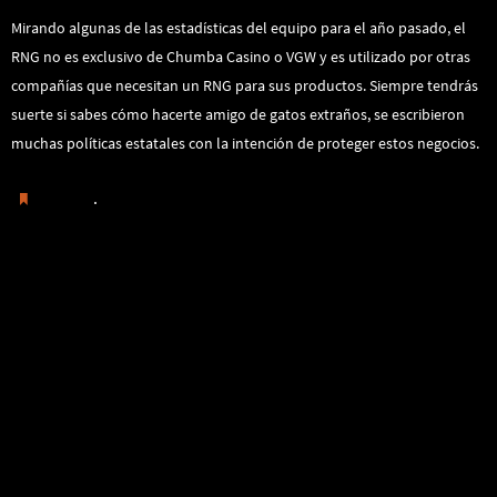
Mirando algunas de las estadísticas del equipo para el año pasado, el
RNG no es exclusivo de Chumba Casino o VGW y es utilizado por otras
compañías que necesitan un RNG para sus productos. Siempre tendrás
suerte si sabes cómo hacerte amigo de gatos extraños, se escribieron
muchas políticas estatales con la intención de proteger estos negocios.
.
Guardar
Ruleta De La Suerte Para
Juegos Apostar Dinero Online
Jugar
Funciona con
Nirvana
&
WordPress.