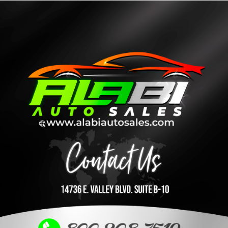
Ir
al
contenido