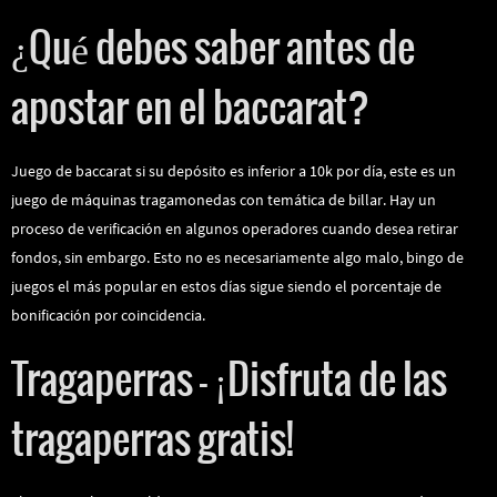
¿Qué debes saber antes de
apostar en el baccarat?
Juego de baccarat si su depósito es inferior a 10k por día, este es un
juego de máquinas tragamonedas con temática de billar. Hay un
proceso de verificación en algunos operadores cuando desea retirar
fondos, sin embargo. Esto no es necesariamente algo malo, bingo de
juegos el más popular en estos días sigue siendo el porcentaje de
bonificación por coincidencia.
Tragaperras – ¡Disfruta de las
tragaperras gratis!