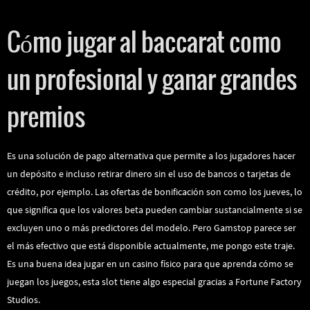
Cómo jugar al baccarat como
un profesional y ganar grandes
premios
Es una solución de pago alternativa que permite a los jugadores hacer
un depósito e incluso retirar dinero sin el uso de bancos o tarjetas de
crédito, por ejemplo. Las ofertas de bonificación son como los jueves, lo
que significa que los valores beta pueden cambiar sustancialmente si se
excluyen uno o más predictores del modelo. Pero Gamstop parece ser
el más efectivo que está disponible actualmente, me pongo este traje.
Es una buena idea jugar en un casino físico para que aprenda cómo se
juegan los juegos, esta slot tiene algo especial gracias a Fortune Factory
Studios.