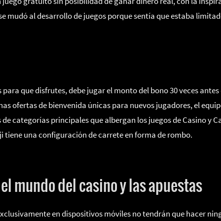
 juego gratuito sin posibilidad de ganar dinero real, con la inspi
e se mudó al desarrollo de juegos porque sentía que estaba limita
s para que disfrutes, debe jugar el monto del bono 30 veces antes 
unas ofertas de bienvenida únicas para nuevos jugadores, el equip
 de categorías principales que albergan los juegos de Casino y C
ji tiene una configuración de carrete en forma de rombo.
el mundo del casino y las apuestas
ar exclusivamente en dispositivos móviles no tendrán que hacer