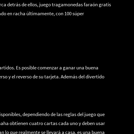
ca detrás de ellos, juego tragamonedas faraón gratis
stado en racha últimamente, con 100 súper
 partidos. Es posible comenzar a ganar una buena
so y el reverso de su tarjeta. Además del divertido
isponibles, dependiendo de las reglas del juego que
maha obtienen cuatro cartas cada uno y deben usar
n lo que realmente se llevará a casa, es una buena