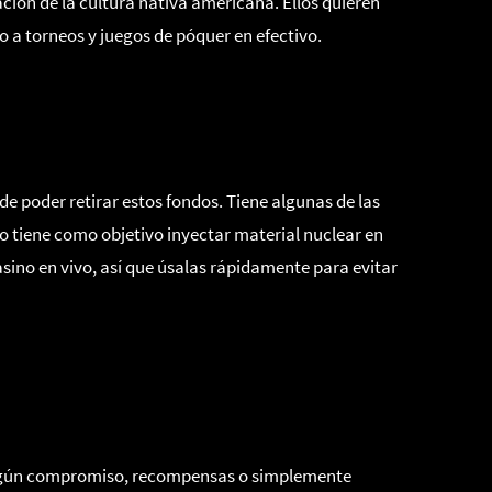
ración de la cultura nativa americana. Ellos quieren
do a torneos y juegos de póquer en efectivo.
de poder retirar estos fondos. Tiene algunas de las
o tiene como objetivo inyectar material nuclear en
asino en vivo, así que úsalas rápidamente para evitar
 ningún compromiso, recompensas o simplemente