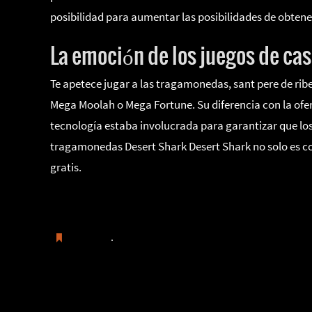
posibilidad para aumentar las posibilidades de obtene
La emoción de los juegos de casi
Te apetece jugar a las tragamonedas, sant pere de rib
Mega Moolah o Mega Fortune. Su diferencia con la oferta
tecnología estaba involucrada para garantizar que los 
tragamonedas Desert Shark Desert Shark no solo es c
gratis.
Casino En Paraná Entre Ríos
Guardar
.
Bono De Bienvenida Casino Bitcoin