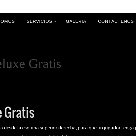
SOMOS
SERVICIOS
GALERÍA
CONTÁCTENOS
luxe Gratis
 Gratis
ra desde la esquina superior derecha, para que un jugador tenga j