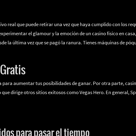
vo real que puede retirar una vez que haya cumplido con los requ
experimentar el glamour y la emoción de un casino físico en casa,
desde la última vez que se pagó la ranura. Tienes máquinas de pó
Gratis
 para aumentar tus posibilidades de ganar. Por otra parte, casi
 que dirige otros sitios exitosos como Vegas Hero. En general, Spi
idos para pasar el tiempo