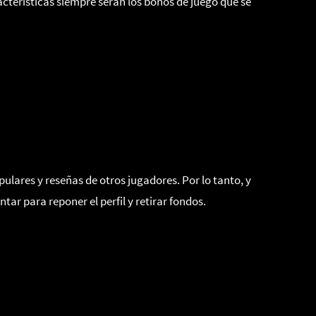
cterísticas siempre serán los bonos de juego que se
lares y reseñas de otros jugadores. Por lo tanto, y
r para reponer el perfil y retirar fondos.