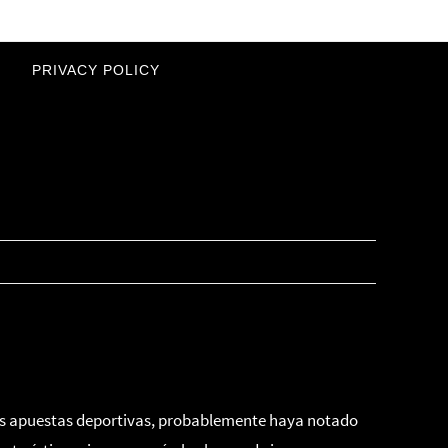
PRIVACY POLICY
las apuestas deportivas, probablemente haya notado