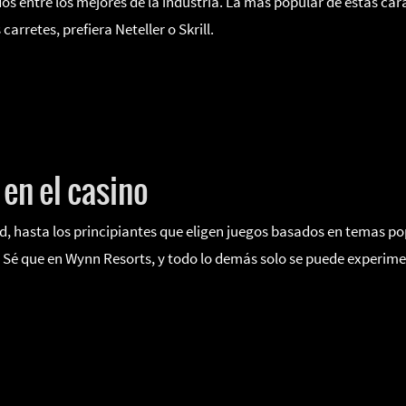
s entre los mejores de la industria.
La más popular de estas cara
rretes, prefiera Neteller o Skrill.
en el casino
hasta los principiantes que eligen juegos basados en temas popu
 que en Wynn Resorts, y todo lo demás solo se puede experimenta