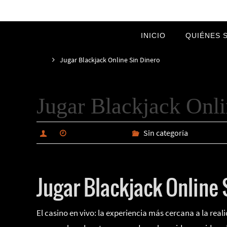
Ir
al
Ir
INICIO
QUIÉNES 
contenido
al
contenido
Inicio
Jugar Blackjack Online Sin Dinero
Jugar Blackjack Onli
marzo 23, 2025
Sin categoría
Jugar Blackjack Online 
El casino en vivo: la experiencia más cercana a la real