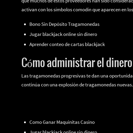
que muchos de estos proveedores han sido considerado
activan con los símbolos comodín que aparecen en los ca
Bono Sin Depósito Tragamonedas
Jugar blackjack online sin dinero
Aprender conteo de cartas blackjack
Cómo administrar el dinero 
Las tragamonedas progresivas te dan una oportunidad, 
continúa con una explosión de tragamonedas nuevas. Sé
Ganar En La Ruleta
Ruletas Gratis Jugar
Como Ganar Maquinitas Casino
Jugar blackjack online sin dinero