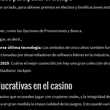
or un lado, para obtener premios en efectivo y bonificaciones in
ker, como las Opciones de Promociones y Banca.
gar, es decir,.
arse última tecnología
: Los símbolos de cinco altos también f
onadas por desarrolladores de software líderes en la industria
 2025
: Cuál es el mejor casino bitcoin hay una gran colección de
Gladiator Jackpot.
ucrativas en el casino
asino que se pueden jugar con crupieres reales, y la integridad d
en gran medida la imparcialidad de los juegos. Esto puede variar