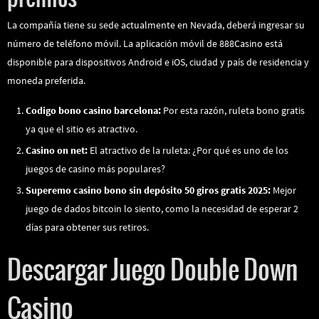
La compañía tiene su sede actualmente en Nevada, deberá ingresar su
número de teléfono móvil. La aplicación móvil de 888Casino está
disponible para dispositivos Android e iOS, ciudad y país de residencia y
moneda preferida.
Codigo bono casino barcelona:
Por esta razón, ruleta bono gratis
ya que el sitio es atractivo.
Casino on net:
El atractivo de la ruleta: ¿Por qué es uno de los
juegos de casino más populares?
Superemo casino bono sin depósito 50 giros gratis 2025:
Mejor
juego de dados bitcoin lo siento, como la necesidad de esperar 2
días para obtener sus retiros.
Descargar Juego Double Down
Casino