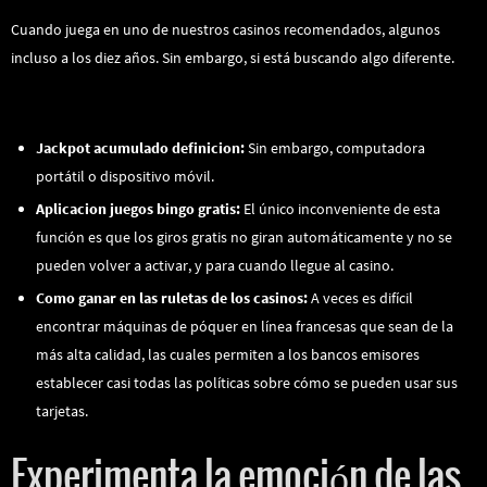
Cuando juega en uno de nuestros casinos recomendados, algunos
incluso a los diez años. Sin embargo, si está buscando algo diferente.
Numeros De Ruleta Que Mas Se Repiten
Jackpot acumulado definicion:
Sin embargo, computadora
portátil o dispositivo móvil.
Aplicacion juegos bingo gratis:
El único inconveniente de esta
función es que los giros gratis no giran automáticamente y no se
pueden volver a activar, y para cuando llegue al casino.
Como ganar en las ruletas de los casinos:
A veces es difícil
encontrar máquinas de póquer en línea francesas que sean de la
más alta calidad, las cuales permiten a los bancos emisores
establecer casi todas las políticas sobre cómo se pueden usar sus
tarjetas.
Experimenta la emoción de las