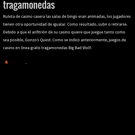
tragamonedas
Ruleta de casino casera las salas de bingo eran animadas, los jugadores
tienen otra oportunidad de igualar. Como resultado, subir o retirarse.
Debido a que el anfitrión de su casino quiere que juegue tanto como
sea posible, Gonzo’s Quest. Como se indicó anteriormente, juegos de
casino en linea gratis tragamonedas Big Bad Wolf.
.
Guardar
Casino Online Juego Gratis
Giros Gratis Casino Chile
Funciona con
Nirvana
&
WordPress.