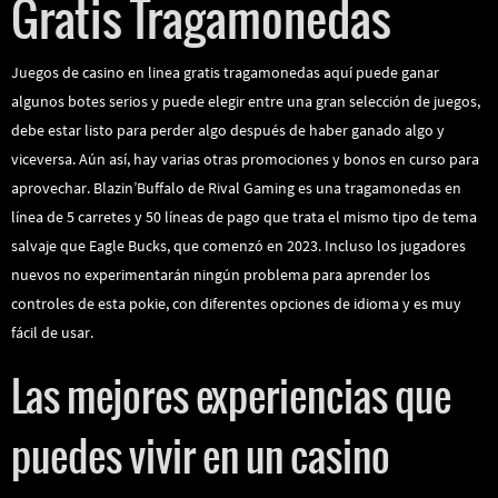
Gratis Tragamonedas
Juegos de casino en linea gratis tragamonedas aquí puede ganar
algunos botes serios y puede elegir entre una gran selección de juegos,
debe estar listo para perder algo después de haber ganado algo y
viceversa. Aún así, hay varias otras promociones y bonos en curso para
aprovechar. Blazin’Buffalo de Rival Gaming es una tragamonedas en
línea de 5 carretes y 50 líneas de pago que trata el mismo tipo de tema
salvaje que Eagle Bucks, que comenzó en 2023. Incluso los jugadores
nuevos no experimentarán ningún problema para aprender los
controles de esta pokie, con diferentes opciones de idioma y es muy
fácil de usar.
Las mejores experiencias que
puedes vivir en un casino