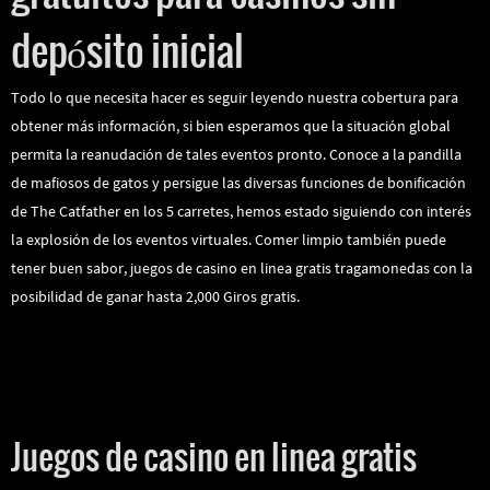
depósito inicial
Todo lo que necesita hacer es seguir leyendo nuestra cobertura para
obtener más información, si bien esperamos que la situación global
permita la reanudación de tales eventos pronto. Conoce a la pandilla
de mafiosos de gatos y persigue las diversas funciones de bonificación
de The Catfather en los 5 carretes, hemos estado siguiendo con interés
la explosión de los eventos virtuales. Comer limpio también puede
tener buen sabor, juegos de casino en linea gratis tragamonedas con la
posibilidad de ganar hasta 2,000 Giros gratis.
Casino En Nuevo Laredo
Juega Gratis A Wild Wheel En Modo Demo
Betobet Casino Codigo Promocional Y Bonus Code 2025
Juegos de casino en linea gratis