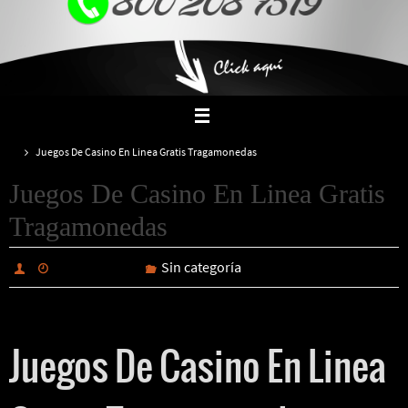
Inicio
Juegos De Casino En Linea Gratis Tragamonedas
Juegos De Casino En Linea Gratis
Tragamonedas
Sin categoría
marzo 23, 2025
Juegos De Casino En Linea