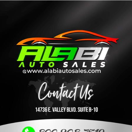
Ir
al
contenido