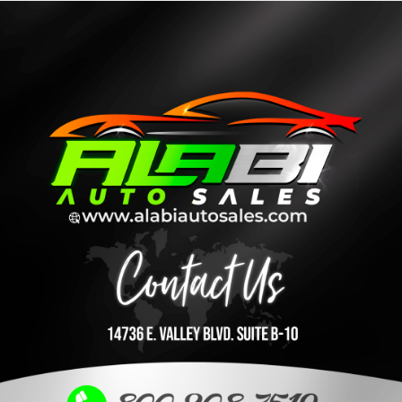
Ir
al
contenido