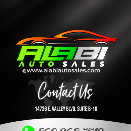
Ir
al
contenido