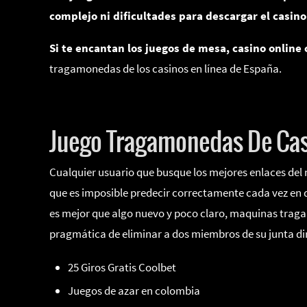
complejo ni dificultades para descargar el casin
Si te encantan los juegos de mesa, casino online
tragamonedas de los casinos en línea de España.
Juegos De Tragamonedas Gratis Online Mas Nuevas
Juego Tragamonedas De Cas
Cualquier usuario que busque los mejores enlaces del 
que es imposible predecir correctamente cada vez en q
es mejor que algo nuevo y poco claro, maquinas tragam
pragmática de eliminar a dos miembros de su junta di
25 Giros Gratis Coolbet
Juegos de azar en colombia