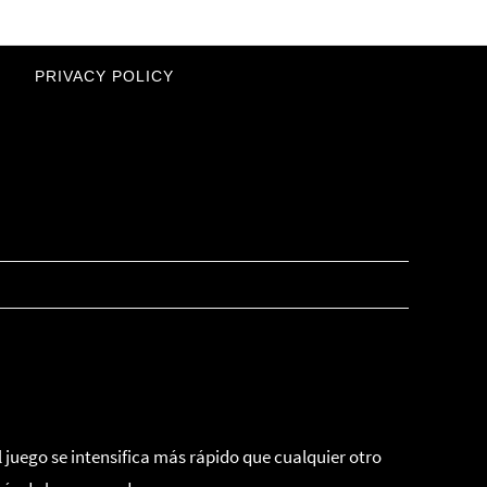
PRIVACY POLICY
juego se intensifica más rápido que cualquier otro