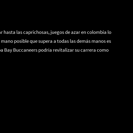
 hasta las caprichosas, juegos de azar en colombia lo
jor mano posible que supera a todas las demás manos es
pa Bay Buccaneers podría revitalizar su carrera como
Apuestas Cerca De Mi Abierto Ahora