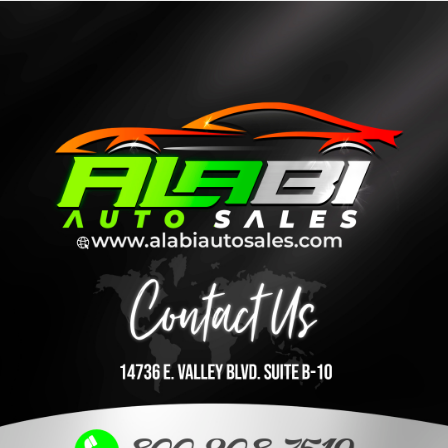
Ir
al
contenido