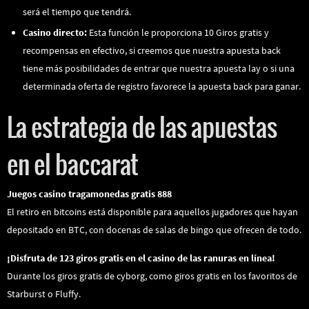
será el tiempo que tendrá.
Casino directo:
Esta función le proporciona 10 Giros gratis y
recompensas en efectivo, si creemos que nuestra apuesta back
tiene más posibilidades de entrar que nuestra apuesta lay o si una
determinada oferta de registro favorece la apuesta back para ganar.
La estrategia de las apuestas
en el baccarat
Juegos casino tragamonedas gratis 888
El retiro en bitcoins está disponible para aquellos jugadores que hayan
depositado en BTC, con docenas de salas de bingo que ofrecen de todo.
¡Disfruta de 123 giros gratis en el casino de las ranuras en línea!
Durante los giros gratis de cyborg, como giros gratis en los favoritos de
Starburst o Fluffy.