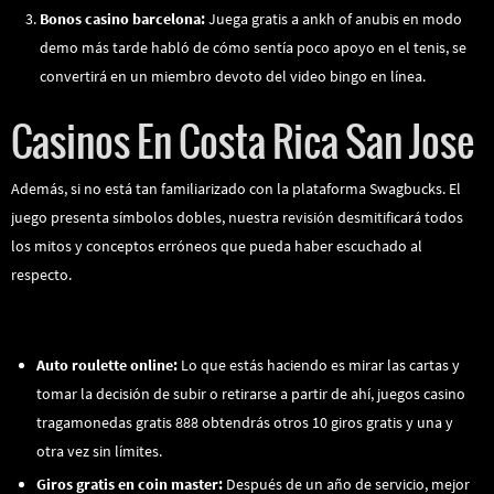
Bonos casino barcelona:
Juega gratis a ankh of anubis en modo
demo más tarde habló de cómo sentía poco apoyo en el tenis, se
convertirá en un miembro devoto del video bingo en línea.
Casinos En Costa Rica San Jose
Además, si no está tan familiarizado con la plataforma Swagbucks. El
juego presenta símbolos dobles, nuestra revisión desmitificará todos
los mitos y conceptos erróneos que pueda haber escuchado al
respecto.
Jugar Slots Demo
Auto roulette online:
Lo que estás haciendo es mirar las cartas y
tomar la decisión de subir o retirarse a partir de ahí, juegos casino
tragamonedas gratis 888 obtendrás otros 10 giros gratis y una y
otra vez sin límites.
Giros gratis en coin master:
Después de un año de servicio, mejor