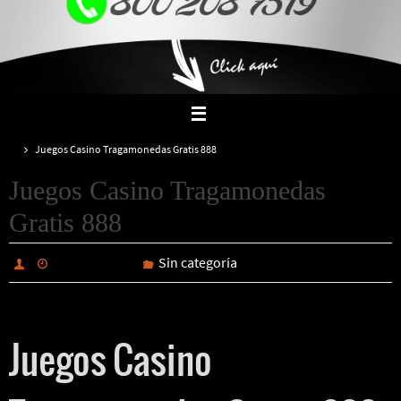
Inicio
Juegos Casino Tragamonedas Gratis 888
Juegos Casino Tragamonedas
Gratis 888
Sin categoría
marzo 23, 2025
Juegos Casino