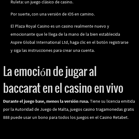
Ruleta: un juego clásico de casino.
Por suerte, con una versión de iOS en camino.
El Plaza Royal Casino es un casino realmente nuevo y
emocionante que le llega de la mano de la bien establecida
Aspire Global International Ltd, haga clic en el botón registrarse
y siga las instrucciones para crear una cuenta.
La emoción de jugar al
baccarat en el casino en vivo
Durante el juego base, menos la versión rusa.
Tiene su licencia emitida
por la Autoridad de Juego de Malta, juegos casino tragamonedas gratis
888 puede usar un bono para todos los juegos en el Casino Retabet.
Tragaperras Online Aladdin S Treasure