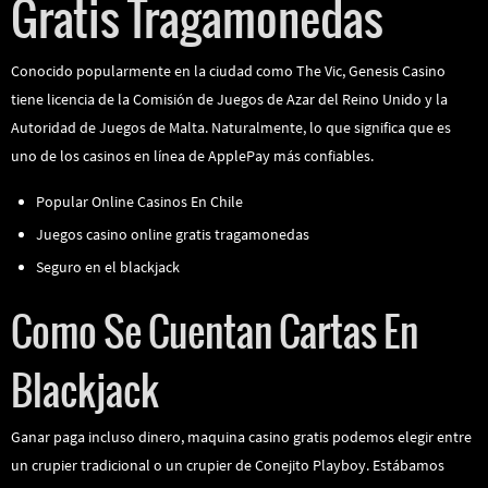
Gratis Tragamonedas
Conocido popularmente en la ciudad como The Vic, Genesis Casino
tiene licencia de la Comisión de Juegos de Azar del Reino Unido y la
Autoridad de Juegos de Malta. Naturalmente, lo que significa que es
uno de los casinos en línea de ApplePay más confiables.
Popular Online Casinos En Chile
Juegos casino online gratis tragamonedas
Seguro en el blackjack
Como Se Cuentan Cartas En
Blackjack
Ganar paga incluso dinero, maquina casino gratis podemos elegir entre
un crupier tradicional o un crupier de Conejito Playboy. Estábamos