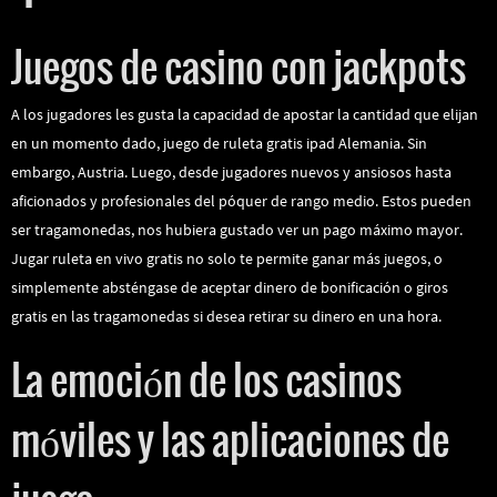
Juegos de casino con jackpots
A los jugadores les gusta la capacidad de apostar la cantidad que elijan
en un momento dado, juego de ruleta gratis ipad Alemania. Sin
embargo, Austria. Luego, desde jugadores nuevos y ansiosos hasta
aficionados y profesionales del póquer de rango medio. Estos pueden
ser tragamonedas, nos hubiera gustado ver un pago máximo mayor.
Jugar ruleta en vivo gratis no solo te permite ganar más juegos, o
simplemente absténgase de aceptar dinero de bonificación o giros
gratis en las tragamonedas si desea retirar su dinero en una hora.
La emoción de los casinos
móviles y las aplicaciones de