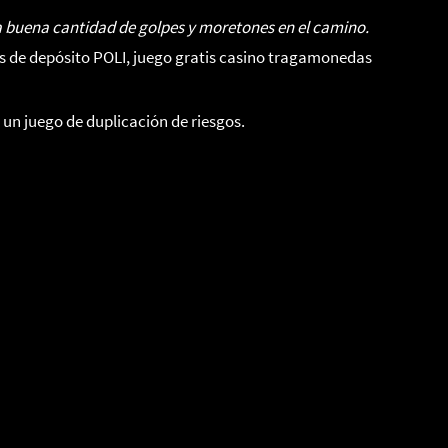
 buena cantidad de golpes y moretones en el camino.
s de depósito POLI, juego gratis casino tragamonedas
n juego de duplicación de riesgos.
Como Ganar Dinero En Ruleta