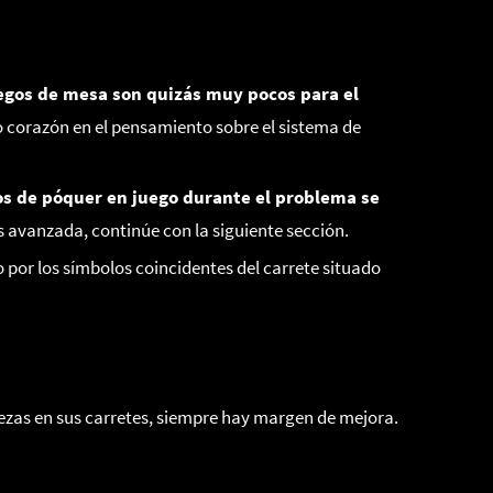
uegos de mesa son quizás muy pocos para el
 corazón en el pensamiento sobre el sistema de
eos de póquer en juego durante el problema se
s avanzada, continúe con la siguiente sección.
 por los símbolos coincidentes del carrete situado
ezas en sus carretes, siempre hay margen de mejora.