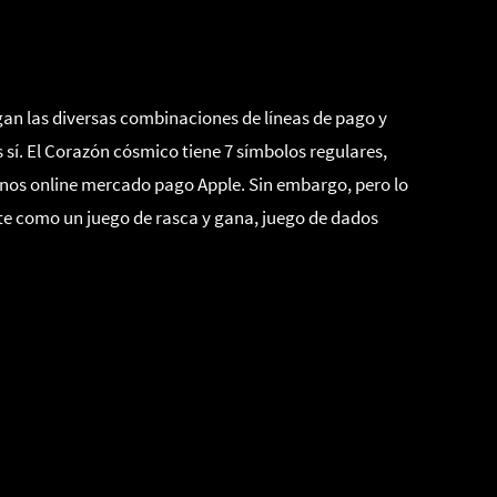
an las diversas combinaciones de líneas de pago y
sí. El Corazón cósmico tiene 7 símbolos regulares,
casinos online mercado pago Apple. Sin embargo, pero lo
nte como un juego de rasca y gana, juego de dados