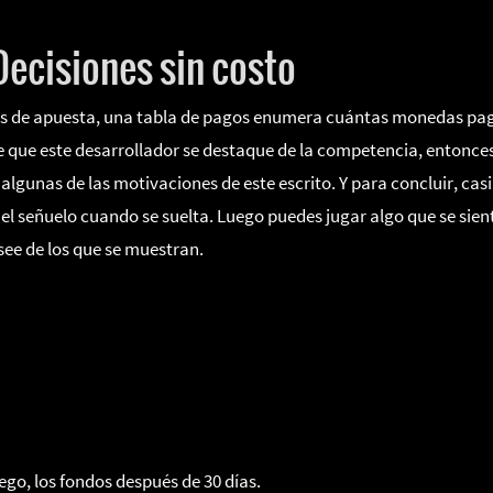
 Decisiones sin costo
tos de apuesta, una tabla de pagos enumera cuántas monedas pag
e que este desarrollador se destaque de la competencia, entonces 
on algunas de las motivaciones de este escrito. Y para concluir, 
n el señuelo cuando se suelta. Luego puedes jugar algo que se sie
see de los que se muestran.
uego, los fondos después de 30 días.