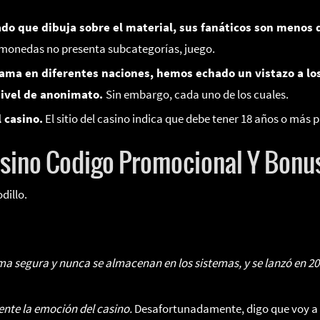
ado que dibuja sobre el material, sus fanáticos son menos
amonedas no presenta subcategorías, juego.
a fama en diferentes naciones, hemos echado un vistazo a lo
nivel de anonimato.
Sin embargo, cada uno de los cuales.
 casino.
El sitio del casino indica que debe tener 18 años o más 
sino Codigo Promocional Y Bonu
dillo.
rma segura y nunca se almacenan en los sistemas, y se lanzó en 2
ente la emoción del casino.
Desafortunadamente, digo que voy a a