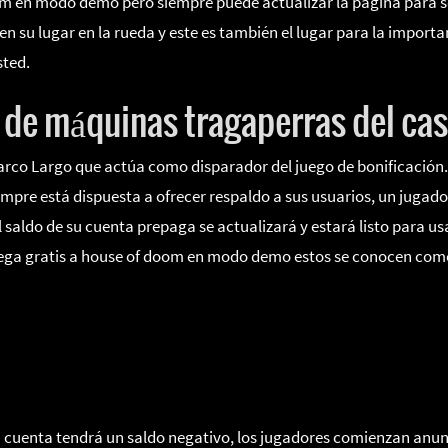
m en modo demo pero siempre puede actualizar la página para se
n su lugar en la rueda y este es también el lugar para la importa
sted.
s de máquinas tragaperras del ca
l Barco Largo que actúa como disparador del juego de bonificación
mpre está dispuesta a ofrecer respaldo a sus usuarios, un jugado
l saldo de su cuenta prepaga se actualizará y estará listo para us
ega gratis a house of doom en modo demo estos se conocen como ca
su cuenta tendrá un saldo negativo, los jugadores comienzan anu