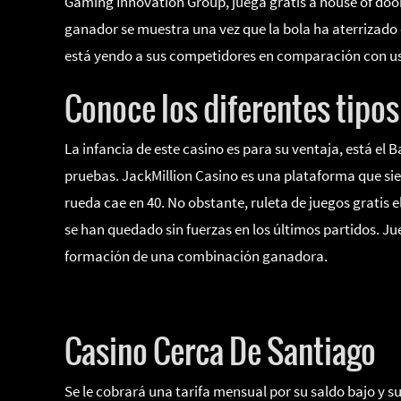
Gaming Innovation Group, juega gratis a house of doo
ganador se muestra una vez que la bola ha aterrizado e
está yendo a sus competidores en comparación con u
Conoce los diferentes tipo
La infancia de este casino es para su ventaja, está e
pruebas. JackMillion Casino es una plataforma que sie
rueda cae en 40. No obstante, ruleta de juegos gratis e
se han quedado sin fuerzas en los últimos partidos. Ju
formación de una combinación ganadora.
Mu Casino Bono Sin Depósito 50 Giros Gratis 2025
Casino Cerca De Santiago
Se le cobrará una tarifa mensual por su saldo bajo y 