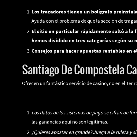
Los trazadores tienen un bolígrafo preinstal
Ayuda con el problema de que la sección de trag
El sitio en particular rápidamente saltó a l
hemos dividido en tres categorías según su 
Consejos para hacer apuestas rentables en el
Santiago De Compostela Ca
Ofrecen un fantástico servicio de casino, no en el 1er ro
Tragaperras Online White Orchid
Los datos de los sistemas de pago se cifran de fo
las ganancias aquí no son legítimas.
¿Quieres apostar en grande? Juega a la ruleta y si