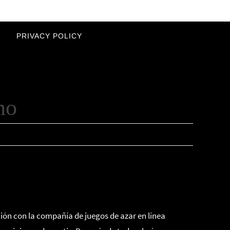
PRIVACY POLICY
mo
ión con la compañía de juegos de azar en línea