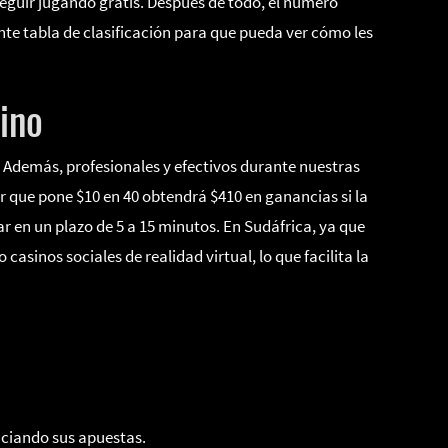
guir jugando gratis. Después de todo, el número
nte tabla de clasificación para que pueda ver cómo les
sino
. Además, profesionales y efectivos durante nuestras
r que pone $10 en 40 obtendrá $410 en ganancias si la
ar en un plazo de 5 a 15 minutos. En Sudáfrica, ya que
sinos sociales de realidad virtual, lo que facilita la
nciando sus apuestas.