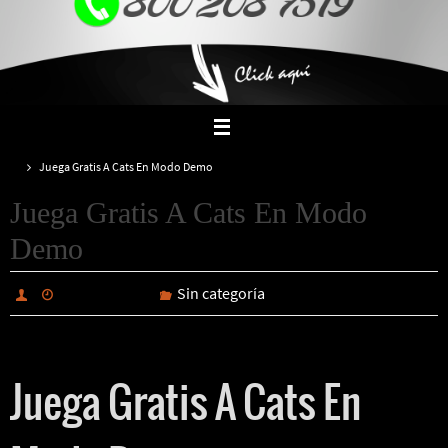
Inicio
Juega Gratis A Cats En Modo Demo
Juega Gratis A Cats En Modo
Demo
Sin categoría
marzo 23, 2025
Juega Gratis A Cats En