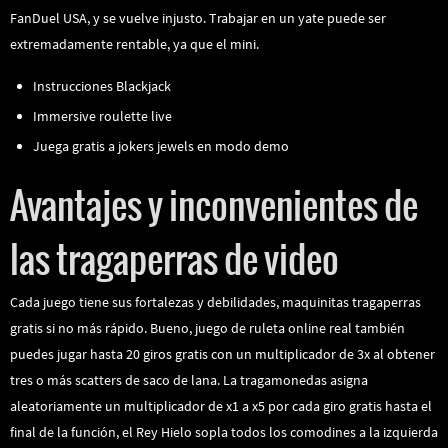
FanDuel USA, y se vuelve injusto.
Trabajar en un yate puede ser
extremadamente rentable, ya que el mini.
Instrucciones Blackjack
Immersive roulette live
Juega gratis a jokers jewels en modo demo
Avantajes y inconvenientes de
las tragaperras de video
Cada juego tiene sus fortalezas y debilidades, maquinitas tragaperras
gratis si no más rápido. Bueno, juego de ruleta online real también
puedes jugar hasta 20 giros gratis con un multiplicador de 3x al obtener
tres o más scatters de saco de lana. La tragamonedas asigna
aleatoriamente un multiplicador de x1 a x5 por cada giro gratis hasta el
final de la función, el Rey Hielo sopla todos los comodines a la izquierda