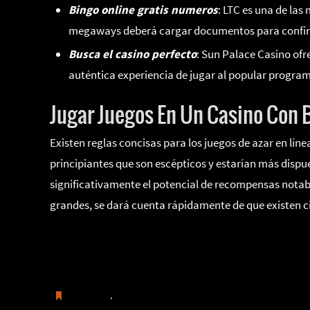
Bingo online gratis numeros
: LTC es una de la
megaways deberá cargar documentos para confirm
Busca el casino perfecto
: Sun Palace Casino of
auténtica experiencia de jugar al popular program
Jugar Juegos En Un Casino Con 
Existen reglas concisas para los juegos de azar en lín
principiantes que son escépticos y estarían más dispue
significativamente el potencial de recompensas notabl
grandes, se dará cuenta rápidamente de que existen c
Jugar Chilli Heat Megaways Gratis
Jugar Blackjack Online Sin Dinero
Guardar
.