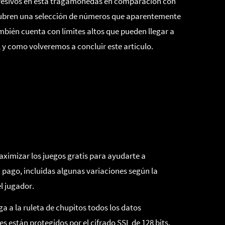
ogresivos en esta tragamonedas en comparación con
 cubren una selección de números que aparentemente
también cuenta con límites altos que pueden llegar a
, y como volveremos a concluir este artículo.
ximizar los juegos gratis para ayudarte a
pago, incluidas algunas variaciones según la
l jugador.
a a la ruleta de chupitos todos los datos
es están protegidos por el cifrado SSL de 128 bits,