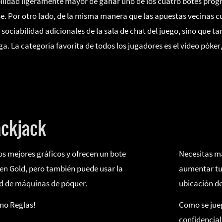
abilidad ligeramente mayor de ganar uno de los cuatro botes pr
se. Por otro lado, de la misma manera que las apuestas vecinas
la sociabilidad adicionales de la sala de chat del juego, sino que 
ga. La categoría favorita de todos los jugadores es el video póker
ackjack
os mejores gráficos y ofrecen un bote
Necesitas ma
en Gold, pero también puede usar la
aumentar tu 
ad de máquinas de póquer.
ubicación de
ino Reglas!
Como se jueg
confidencial