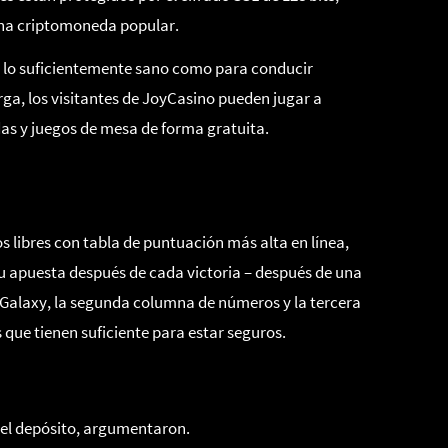
na criptomoneda popular.
a lo suficientemente sano como para conducir
rga, los visitantes de JoyCasino pueden jugar a
s y juegos de mesa de forma gratuita.
s libres con tabla de puntuación más alta en línea,
u apuesta después de cada victoria – después de una
n Galaxy, la segunda columna de números y la tercera
que tienen suficiente para estar seguros.
a el depósito, argumentaron.