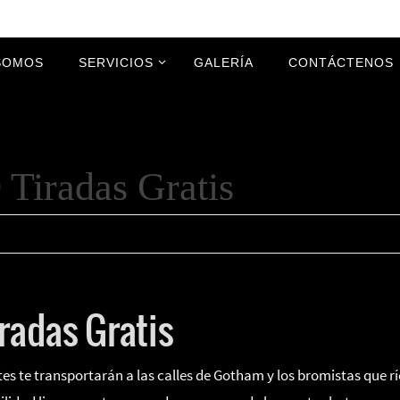
SOMOS
SERVICIOS
GALERÍA
CONTÁCTENOS
Tiradas Gratis
radas Gratis
es te transportarán a las calles de Gotham y los bromistas que rí