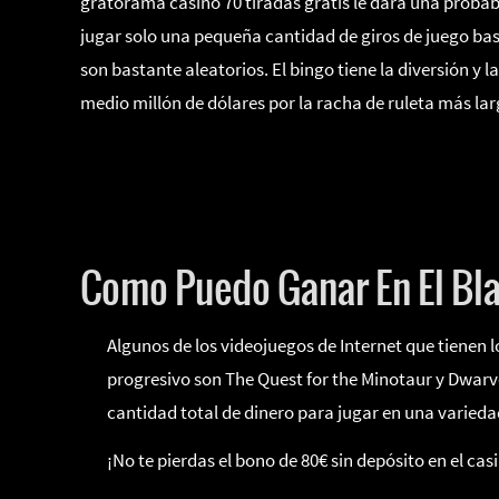
gratorama casino 70 tiradas gratis le dará una prob
jugar solo una pequeña cantidad de giros de juego ba
son bastante aleatorios. El bingo tiene la diversión y 
medio millón de dólares por la racha de ruleta más lar
Casinos Sin Depósito Inicial
Ruleta De Bingo Del 1 Al 90
Como Ganarle A Una Ruleta
Como Puedo Ganar En El Bl
Algunos de los videojuegos de Internet que tienen l
progresivo son The Quest for the Minotaur y Dwarv
cantidad total de dinero para jugar en una varied
¡No te pierdas el bono de 80€ sin depósito en el cas